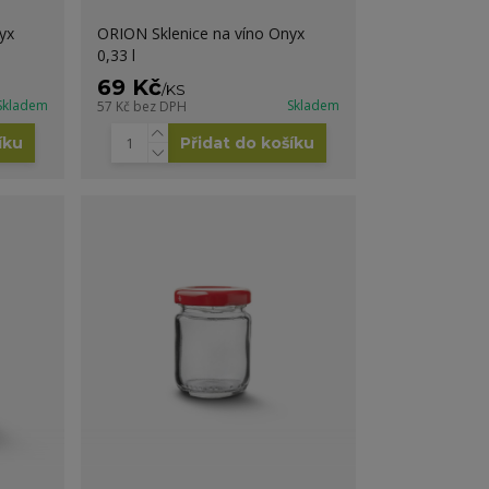
yx
ORION Sklenice na víno Onyx
0,33 l
69 Kč
/
KS
Skladem
Skladem
57 Kč
bez DPH
íku
Přidat do košíku