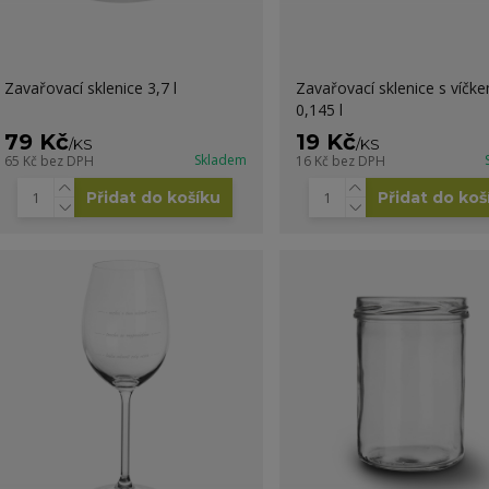
Zavařovací sklenice 3,7 l
Zavařovací sklenice s víčk
0,145 l
79 Kč
19 Kč
/
KS
/
KS
Skladem
65 Kč
bez DPH
16 Kč
bez DPH
Přidat do košíku
Přidat do koš