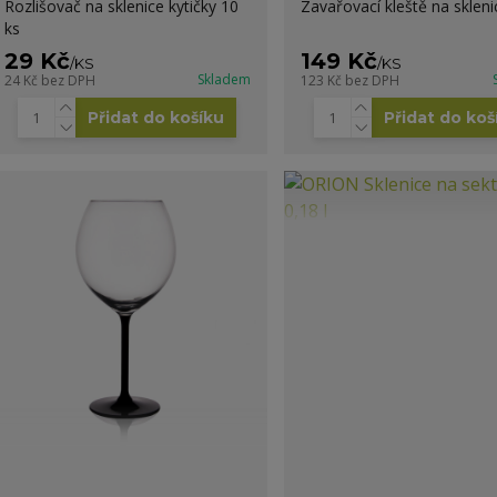
Rozlišovač na sklenice kytičky 10
Zavařovací kleště na skleni
ks
29 Kč
149 Kč
/
KS
/
KS
Skladem
24 Kč
bez DPH
123 Kč
bez DPH
Přidat do košíku
Přidat do koš