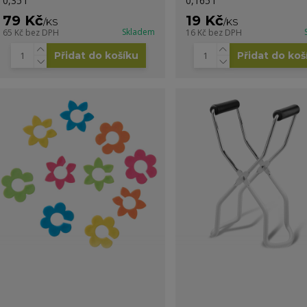
0,35 l
0,165 l
79 Kč
19 Kč
/
KS
/
KS
Skladem
65 Kč
bez DPH
16 Kč
bez DPH
Přidat do košíku
Přidat do koš