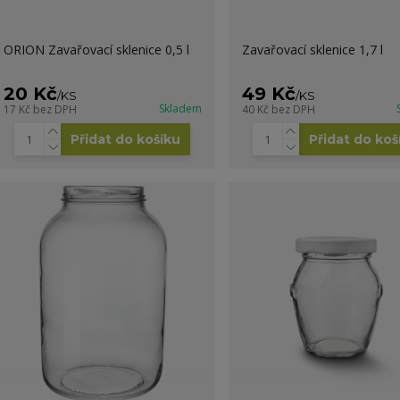
ORION Zavařovací sklenice 0,5 l
Zavařovací sklenice 1,7 l
20 Kč
49 Kč
/
KS
/
KS
Skladem
17 Kč
bez DPH
40 Kč
bez DPH
Přidat do košíku
Přidat do koš