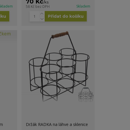
70 Kč
/
ks
Skladem
Skladem
58 Kč
bez DPH
íku
Přidat do košíku
em
Držák RADKA na láhve a sklenice