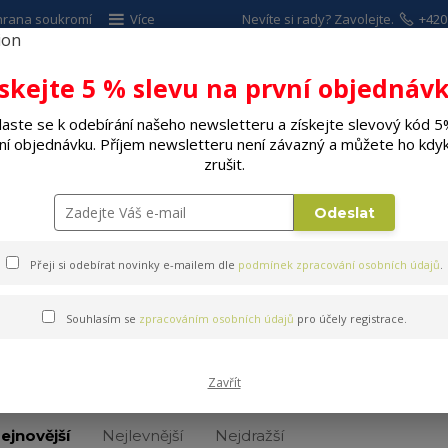
hrana soukromí
Více
Nevíte si rady? Zavolejte.
+420
ískejte 5 % slevu na první objednávk
Hleda
laste se k odebírání našeho newsletteru a získejte slevový kód 5
ní objednávku. Příjem newsletteru není závazný a můžete ho kdyk
ALÉ SPOTŘEBIČE
ELEKTRO
DÍLNA A Z
zrušit.
Sklenice, panáky
Sklenice klasické
Odeslat
Přeji si odebírat novinky e-mailem dle
podmínek zpracování osobních údajů
.
Souhlasím se
zpracováním osobních údajů
pro účely registrace.
Sklenice klasické
Zavřít
ejnovější
Nejlevnější
Nejdražší