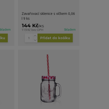
Zavařovací sklenice s víčkem 0,06
l 9 ks
144 Kč
/
KS
Skladem
Skladem
119 Kč
bez DPH
íku
Přidat do košíku