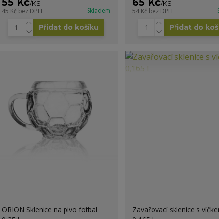
55 Kč
65 Kč
/
KS
/
KS
Skladem
45 Kč
bez DPH
54 Kč
bez DPH
Přidat do košíku
Přidat do koš
ORION Sklenice na pivo fotbal
Zavařovací sklenice s víčk