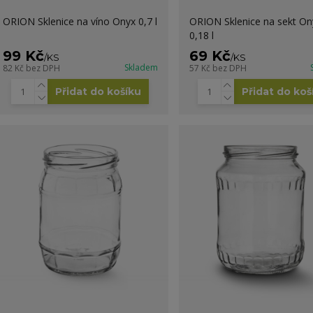
ORION Sklenice na víno Onyx 0,7 l
ORION Sklenice na sekt On
0,18 l
99 Kč
69 Kč
/
KS
/
KS
Skladem
82 Kč
bez DPH
57 Kč
bez DPH
Přidat do košíku
Přidat do koš