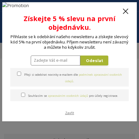
+420 602 494 600
Po-Pá, 9-16 hod.
0
Získejte 5 % slevu na první
0 Kč
objednávku.
Menu
Přihlaste se k odebírání našeho newsletteru a získejte slevový
kód 5% na první objednávku. Příjem newsletteru není závazný
a můžete ho kdykoliv zrušit.
Úvod
DOMÁCNOST
Kuchyňské pomůcky a náčiní
Kuchyňské náčiní
Silikonové kuchyňské nářadí
Odeslat
Přeji si odebírat novinky e-mailem dle
podmínek zpracování osobních
údajů
.
Souhlasím se
zpracováním osobních údajů
pro účely registrace.
Silikonové kuchyňské nářadí
V této kategorii nebylo nalezeno žádné zboží.
Zavřít