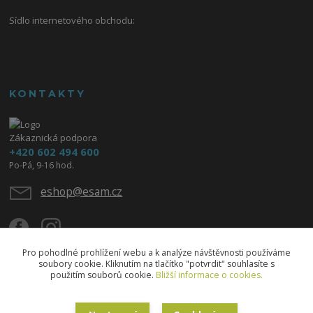
Sídlo internetového obchodu:
KONTAKTY
Zákaznická podpora
+420 602 494 600
Po-Pá, 9-16 hod.
eshop@esam.cz
Pro pohodlné prohlížení webu a k analýze návštěvnosti používáme
soubory cookie. Kliknutím na tlačítko "potvrdit" souhlasíte s
použitím souborů cookie.
Bližší informace o cookies.
Upravit sběr cookies.