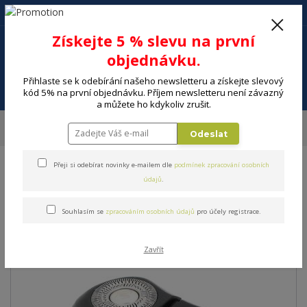
+420 602 494 600
Po-Pá, 9-16 hod.
0
Získejte 5 % slevu na první
0 Kč
objednávku.
Přihlaste se k odebírání našeho newsletteru a získejte slevový
Menu
kód 5% na první objednávku. Příjem newsletteru není závazný
a můžete ho kdykoliv zrušit.
Úvod
MALÉ SPOTŘEBIČE
Krása a zdraví
Osobní hygiena
Zubní
Odeslat
kartáčky
Příslušenství osobní hygieny REMINGTON SPR XR
Přeji si odebírat novinky e-mailem dle
podmínek zpracování osobních
Příslušenství osobní hygieny
údajů
.
REMINGTON SPR XR
Souhlasím se
zpracováním osobních údajů
pro účely registrace.
Zavřít