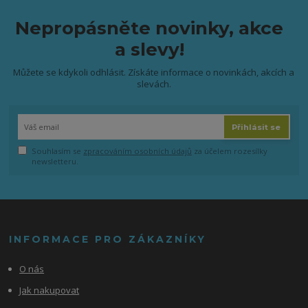
Nepropásněte novinky, akce
a slevy!
Můžete se kdykoli odhlásit. Získáte informace o novinkách, akcích a
slevách.
Přihlásit se
Souhlasím se
zpracováním osobních údajů
za účelem rozesílky
newsletteru.
INFORMACE PRO ZÁKAZNÍKY
O nás
Jak nakupovat