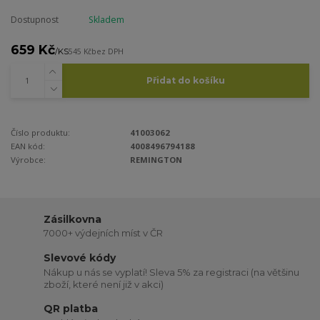
Dostupnost
Skladem
659 Kč
/
KS
545 Kč
bez DPH
Přidat do košíku
Číslo produktu:
41003062
EAN kód:
4008496794188
Výrobce:
REMINGTON
Zásilkovna
7000+ výdejních míst v ČR
Slevové kódy
Nákup u nás se vyplatí! Sleva 5% za registraci (na většinu
zboží, které není již v akci)
QR platba