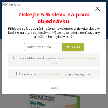
+420 602 494 600
Po-Pá, 9-16 hod.
0
Získejte 5 % slevu na první
0 Kč
objednávku.
Přihlaste se k odebírání našeho newsletteru a získejte slevový
Menu
kód 5% na první objednávku. Příjem newsletteru není závazný
a můžete ho kdykoliv zrušit.
Úvod
MALÉ SPOTŘEBIČE
Ventilátory, Klimatizace, čističky
Zvlhčovače,
Odeslat
čističky
Příslušenství čističek vzduchu SENCOR SHX 004
Přeji si odebírat novinky e-mailem dle
podmínek zpracování osobních
Příslušenství čističek
údajů
.
vzduchu SENCOR SHX 004
Souhlasím se
zpracováním osobních údajů
pro účely registrace.
Zavřít