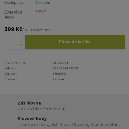
Dostupnost
Skladem
Cena před
399 Kč
slevou
399 Kč
/
KS
330 Kč
bez DPH
Přidat do košíku
Číslo produktu:
41003941
EAN kód:
8590669178582
Výrobce:
SENCOR
Značka:
Sencor
Zásilkovna
7000+ výdejních míst v ČR
Slevové kódy
Nákup u nás se vyplatí! Sleva 5% za registraci (na většinu