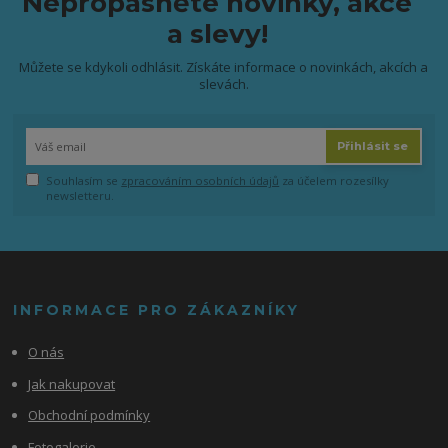
Nepropásněte novinky, akce
a slevy!
Můžete se kdykoli odhlásit. Získáte informace o novinkách, akcích a
slevách.
Přihlásit se
Souhlasím se
zpracováním osobních údajů
za účelem rozesílky
newsletteru.
INFORMACE PRO ZÁKAZNÍKY
O nás
Jak nakupovat
Obchodní podmínky
Fotogalerie