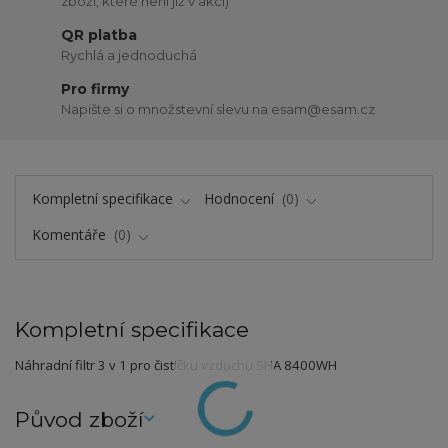
zboží, které není již v akci)
QR platba
Rychlá a jednoduchá
Pro firmy
Napište si o množstevní slevu na esam@esam.cz
Kompletní specifikace
Hodnocení
0
Komentáře
0
Kompletní specifikace
Náhradní filtr 3 v 1 pro čističku vzduchu SHA 8400WH
Původ zboží