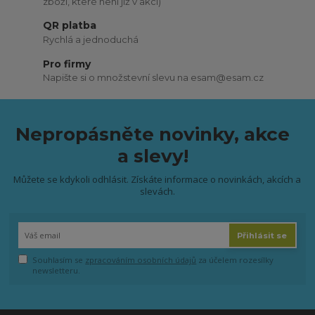
zboží, které není již v akci)
QR platba
Rychlá a jednoduchá
Pro firmy
Napište si o množstevní slevu na esam@esam.cz
Nepropásněte novinky, akce
a slevy!
Můžete se kdykoli odhlásit. Získáte informace o novinkách, akcích a
slevách.
Přihlásit se
Souhlasím se
zpracováním osobních údajů
za účelem rozesílky
newsletteru.