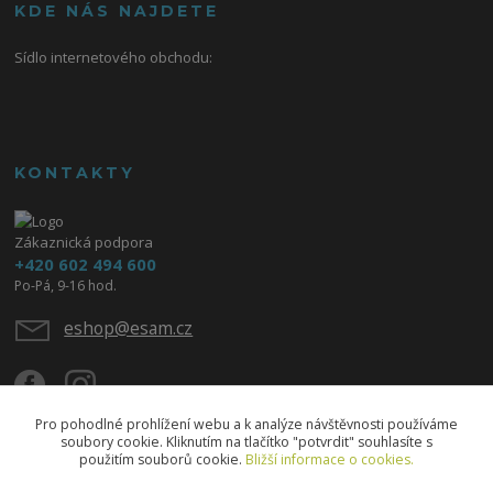
KDE NÁS NAJDETE
Sídlo internetového obchodu:
KONTAKTY
Zákaznická podpora
+420 602 494 600
Po-Pá, 9-16 hod.
eshop@esam.cz
Pro pohodlné prohlížení webu a k analýze návštěvnosti používáme
soubory cookie. Kliknutím na tlačítko "potvrdit" souhlasíte s
použitím souborů cookie.
Bližší informace o cookies.
Upravit sběr cookies.