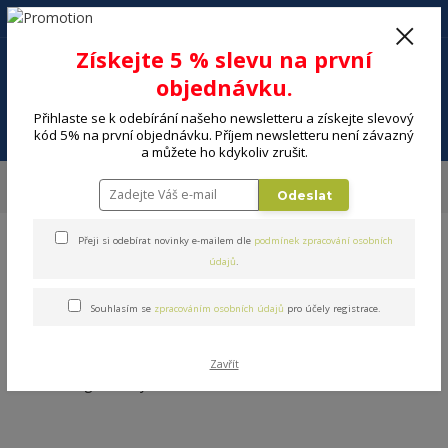
+420 602 494 600
Po-Pá, 9-16 hod.
0
Získejte 5 % slevu na první
0 Kč
objednávku.
Přihlaste se k odebírání našeho newsletteru a získejte slevový
Menu
kód 5% na první objednávku. Příjem newsletteru není závazný
a můžete ho kdykoliv zrušit.
Úvod
DOMÁCNOST
Úklidové potřeby a pomůcky do domácnosti
Odeslat
Prachovky
Přeji si odebírat novinky e-mailem dle
podmínek zpracování osobních
údajů
.
Souhlasím se
zpracováním osobních údajů
pro účely registrace.
Prachovky
Zavřít
V této kategorii nebylo nalezeno žádné zboží.