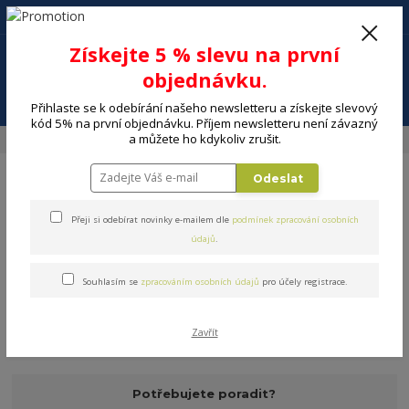
+420 602 494 600
Po-Pá, 9-16 hod.
0
Získejte 5 % slevu na první
0 Kč
objednávku.
Menu
Přihlaste se k odebírání našeho newsletteru a získejte slevový
kód 5% na první objednávku. Příjem newsletteru není závazný
a můžete ho kdykoliv zrušit.
Úvod
DOMÁCNOST
Pečení a cukrářské potřeby
Pomůcky
Odeslat
Přeji si odebírat novinky e-mailem dle
podmínek zpracování osobních
údajů
.
Pomůcky
Souhlasím se
zpracováním osobních údajů
pro účely registrace.
V této kategorii nebylo nalezeno žádné zboží.
Zavřít
Potřebujete poradit?