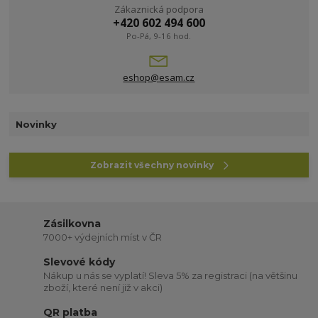
Zákaznická podpora
+420 602 494 600
Po-Pá, 9-16 hod.
eshop@esam.cz
Novinky
Zobrazit všechny novinky
Zásilkovna
7000+ výdejních míst v ČR
Slevové kódy
Nákup u nás se vyplatí! Sleva 5% za registraci (na většinu
zboží, které není již v akci)
QR platba