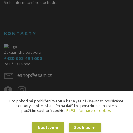
Sídlo internetového obchodu:
KONTAKTY
Zákaznická podpora
+420 602 494 600
Po-Pá, 9-16 hod.
eshop@esam.cz
Pro pohodlné prohlížení webu a k analýze návštěvnosti používáme
soubory cookie. Kliknutím na tlačítko "potvrdit" souhlasíte s
použitím souborů cookie.
Bližší informace o cookies.
Upravit sběr cookies.
Nastavení
Souhlasím