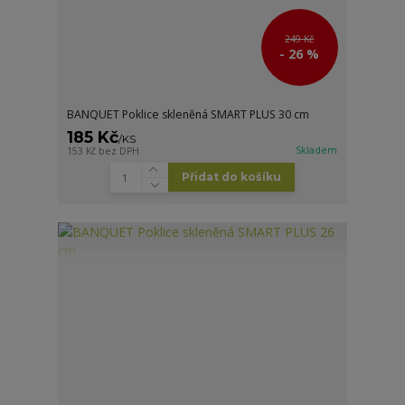
249 Kč
- 26 %
BANQUET Poklice skleněná SMART PLUS 30 cm
185 Kč
/
KS
Skladem
153 Kč
bez DPH
Přidat do košíku