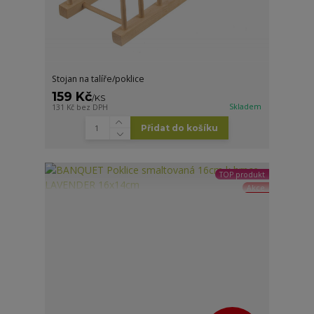
Stojan na talíře/poklice
159 Kč
/
KS
Skladem
131 Kč
bez DPH
Přidat do košíku
TOP produkt
Akce