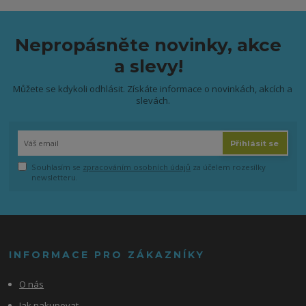
Nepropásněte novinky, akce
a slevy!
Můžete se kdykoli odhlásit. Získáte informace o novinkách, akcích a
slevách.
Přihlásit se
Souhlasím se
zpracováním osobních údajů
za účelem rozesílky
newsletteru.
INFORMACE PRO ZÁKAZNÍKY
O nás
Jak nakupovat