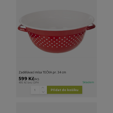
Zadělávací mísa TEČKA pr. 34 cm
599 Kč
/
KS
Skladem
495 Kč
bez DPH
Přidat do košíku