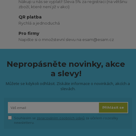
Nákup u nás se vyplatí! Sleva 5% za registraci (na většinu
zboží, které není již v akci)
QR platba
Rychlá a jednoduchá
Pro firmy
Napište si o množstevní slevu na esam@esam.cz
Nepropásněte novinky, akce
a slevy!
Můžete se kdykoli odhlásit. Získáte informace o novinkách, akcích a
slevách.
Přihlásit se
Souhlasím se
zpracováním osobních údajů
za účelem rozesílky
newsletteru.