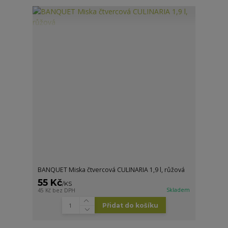
BANQUET Miska čtvercová CULINARIA 1,9 l, růžová
55 Kč
/
KS
Skladem
45 Kč
bez DPH
Přidat do košíku