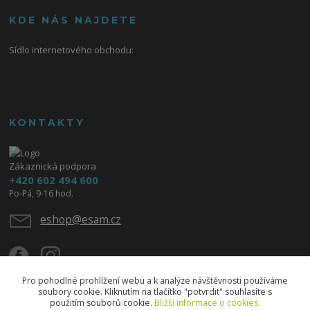
KDE NÁS NAJDETE
Sídlo internetového obchodu:
KONTAKTY
Zákaznická podpora
+420 602 494 600
Po-Pá, 9-16 hod.
eshop@esam.cz
Pro pohodlné prohlížení webu a k analýze návštěvnosti používáme
soubory cookie. Kliknutím na tlačítko "potvrdit" souhlasíte s
použitím souborů cookie.
Bližší informace o cookies.