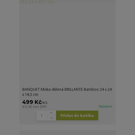
BANQUET Miska dělená BRILLANTE Bamboo 24 x 24
x 18,5 cm
499 Kč
/
KS
Skladem
412 Kč
bez DPH
Přidat do košíku