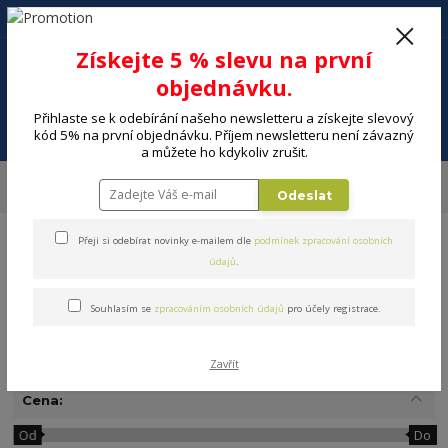
+420 602 494 600
Po-Pá, 9-16 hod.
0
Získejte 5 % slevu na první
0 Kč
objednávku.
Přihlaste se k odebírání našeho newsletteru a získejte slevový
Menu
kód 5% na první objednávku. Příjem newsletteru není závazný
a můžete ho kdykoliv zrušit.
Úvod
DOMÁCNOST
Stolování a servírování
Misky, mísy
Plastové
Odeslat
misky
Přeji si odebírat novinky e-mailem dle
podmínek zpracování osobních
údajů
.
Souhlasím se
zpracováním osobních údajů
pro účely registrace.
Plastové misky
Zavřít
Cena:
Od
Do