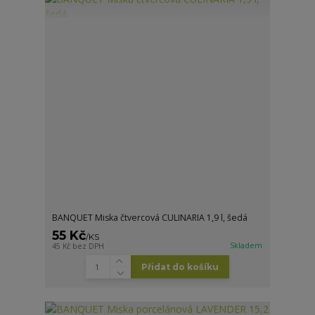
BANQUET Miska čtvercová CULINARIA 1,9 l, šedá
55 Kč
/
KS
Skladem
45 Kč
bez DPH
Přidat do košíku