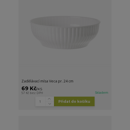
Zadělávací mísa Veca pr. 24 cm
69 Kč
/
KS
Skladem
57 Kč
bez DPH
Přidat do košíku