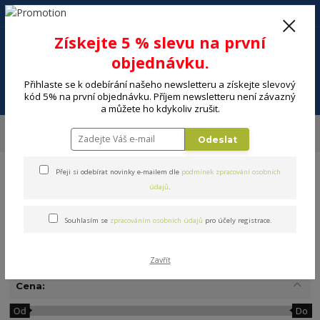
+420 602 494 600
Po-Pá, 9-16 hod.
0
Získejte 5 % slevu na první
0 Kč
objednávku.
Přihlaste se k odebírání našeho newsletteru a získejte slevový
Menu
kód 5% na první objednávku. Příjem newsletteru není závazný
a můžete ho kdykoliv zrušit.
Úvod
DOMÁCNOST
Nápoje a příprava nápojů
Hrnky, šálky
Odeslat
Plastové hrnky
Přeji si odebírat novinky e-mailem dle
podmínek zpracování osobních
údajů
.
Souhlasím se
zpracováním osobních údajů
pro účely registrace.
Plastové hrnky
Zavřít
Cena:
Od
Do