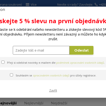
hrana soukromí
Více
Nevíte si rady? Zavolejte.
+420
ískejte 5 % slevu na první objednávk
Hleda
laste se k odebírání našeho newsletteru a získejte slevový kód 5
ní objednávku. Příjem newsletteru není závazný a můžete ho kdyk
ALÉ SPOTŘEBIČE
ELEKTRO
DÍLNA A Z
zrušit.
Pečení chleba, pečiva
Ošatky
Odeslat
Přeji si odebírat novinky e-mailem dle
podmínek zpracování osobních údajů
.
Souhlasím se
zpracováním osobních údajů
pro účely registrace.
Ošatky
Zavřít
ejnovější
Nejlevnější
Nejdražší