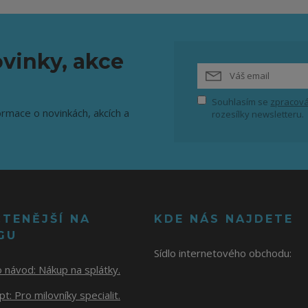
vinky, akce
Souhlasím se
zpracová
ormace o novinkách, akcích a
rozesílky newsletteru.
ČTENĚJŠÍ NA
KDE NÁS NAJDETE
GU
Sídlo internetového obchodu:
o návod:
Nákup na splátky.
t: Pro milovníky specialit.