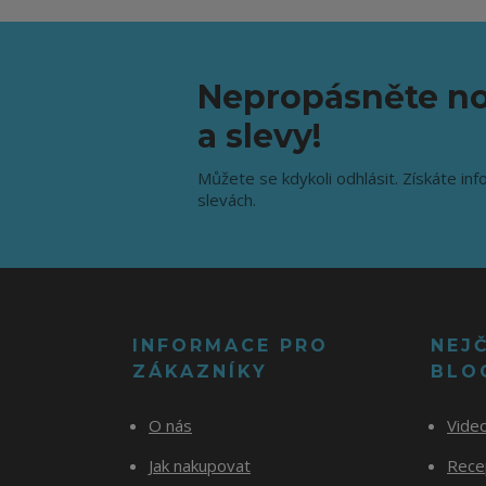
Nepropásněte no
a slevy!
Můžete se kdykoli odhlásit. Získáte inf
slevách.
INFORMACE PRO
NEJ
ZÁKAZNÍKY
BLO
O nás
Vide
Jak nakupovat
Recep