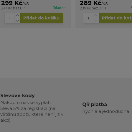
299 Kč
289 Kč
/
KS
/
KS
Skladem
247 Kč
bez DPH
239 Kč
bez DPH
Přidat do košíku
Přidat do koš
Slevové kódy
Nákup u nás se vyplatí!
QR platba
Sleva 5% za registraci (na
Rychlá a jednoduchá
většinu zboží, které není již v
akci)