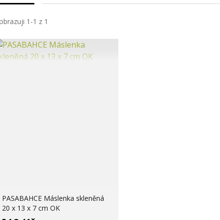
obrazuji 1-1 z 1
PASABAHCE Máslenka skleněná
20 x 13 x 7 cm OK