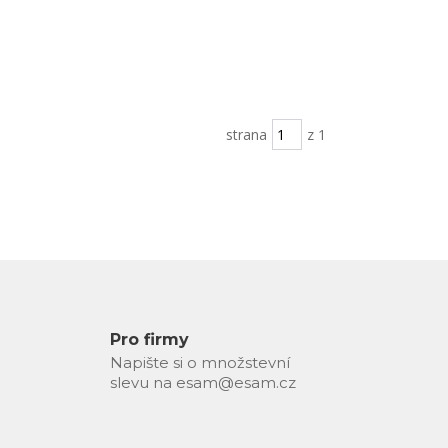
strana
z 1
Pro firmy
Napište si o množstevní
slevu na esam@esam.cz