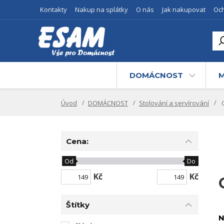
Kontakty
Nakup na splátky
O nás
Jak nakupovat
Oc
DOMÁCNOST
M
Úvod
DOMÁCNOST
Stolování a servírování
O
Cena:
Od
Do
Kč
Kč
Štítky
N