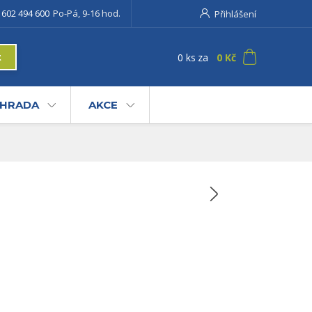
 602 494 600
Po-Pá, 9-16 hod.
Přihlášení
0
ks
za
0 Kč
t
AHRADA
AKCE