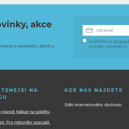
vinky, akce
Souhlasím se
zpracová
ormace o novinkách, akcích a
rozesílky newsletteru.
ČTENĚJŠÍ NA
KDE NÁS NAJDETE
GU
Sídlo internetového obchodu:
o návod:
Nákup na splátky.
t: Pro milovníky specialit.