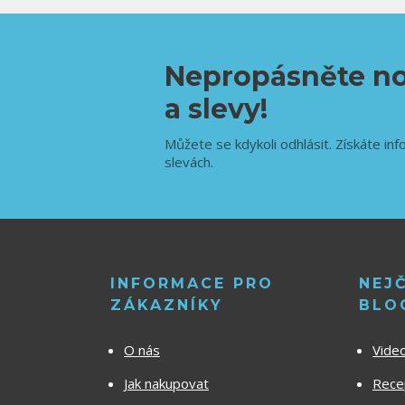
Nepropásněte no
a slevy!
Můžete se kdykoli odhlásit. Získáte inf
slevách.
INFORMACE PRO
NEJ
ZÁKAZNÍKY
BLO
O nás
Vide
Jak nakupovat
Recep