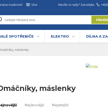
hrana soukromí
Více
Nevíte si rady? Zavolejte.
+420
Hleda
ALÉ SPOTŘEBIČE
ELEKTRO
DÍLNA A Z
máčníky, máslenky
Omáčníky, máslenky
ejnovější
Nejlevnější
Nejdražší