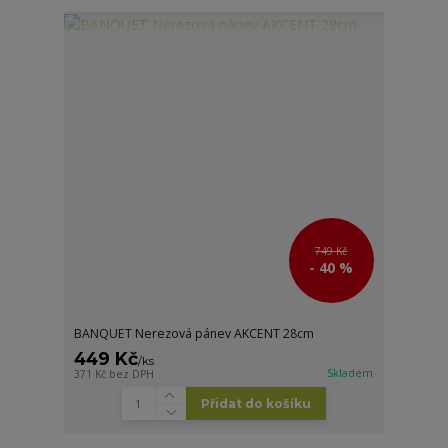
749 Kč
- 40 %
BANQUET Nerezová pánev AKCENT 28cm
449 Kč
/
ks
Skladem
371 Kč
bez DPH
Přidat do košíku