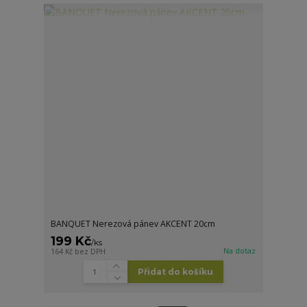
BANQUET Nerezová pánev AKCENT 20cm
199 Kč
/
ks
Na dotaz
164 Kč
bez DPH
Přidat do košíku