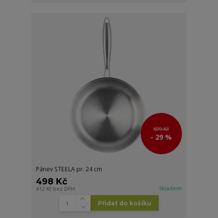
699 Kč
- 29 %
Pánev STEELA pr. 24 cm
498 Kč
Skladem
412 Kč
bez DPH
Přidat do košíku