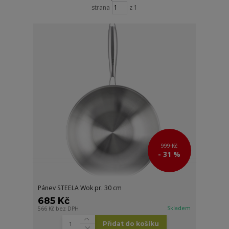
strana
z 1
999 Kč
- 31 %
Pánev STEELA Wok pr. 30 cm
685 Kč
Skladem
566 Kč
bez DPH
Přidat do košíku