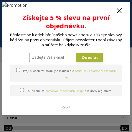
+420 602 494 600
Po-Pá, 9-16 hod.
0
Získejte 5 % slevu na první
0 Kč
objednávku.
Přihlaste se k odebírání našeho newsletteru a získejte slevový
Menu
kód 5% na první objednávku. Příjem newsletteru není závazný
a můžete ho kdykoliv zrušit.
Úvod
DOMÁCNOST
Vaření a skladování potravin
Hrnce, pánve
Odeslat
Nerezové pánve
Přeji si odebírat novinky e-mailem dle
podmínek zpracování osobních
údajů
.
Souhlasím se
zpracováním osobních údajů
pro účely registrace.
Nerezové pánve
Zavřít
Cena:
Od
Do