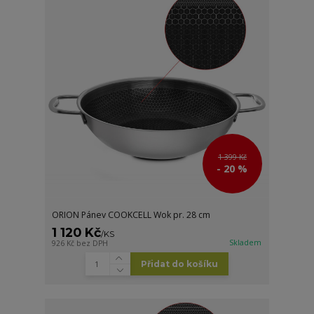
1 399 Kč
- 20 %
ORION Pánev COOKCELL Wok pr. 28 cm
1 120 Kč
/
KS
Skladem
926 Kč
bez DPH
Přidat do košíku