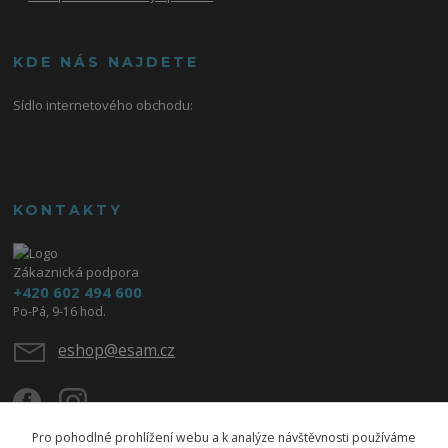
KDE NÁS NAJDETE
Sídlo internetového obchodu:
KONTAKTY
Zákaznická podpora
+420 602 494 600
Po-Pá, 9-16 hod.
eshop@esam.cz
Pro pohodlné prohlížení webu a k analýze návštěvnosti používáme