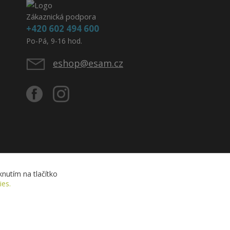
Zákaznická podpora
+420 602 494 600
Po-Pá, 9-16 hod.
eshop@esam.cz
nutím na tlačítko
ies.