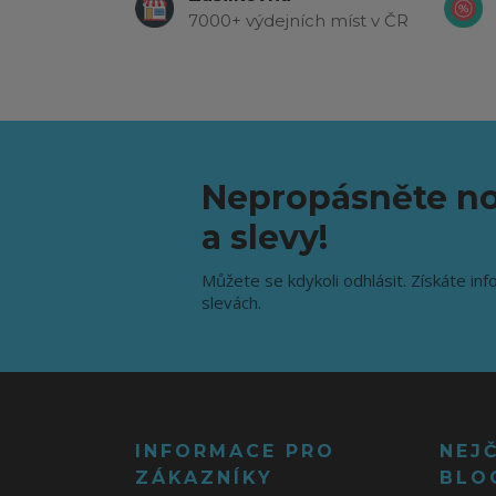
7000+ výdejních míst v ČR
Nepropásněte no
a slevy!
Můžete se kdykoli odhlásit. Získáte inf
slevách.
INFORMACE PRO
NEJ
ZÁKAZNÍKY
BLO