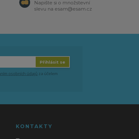
Napište si o množstevní
slevu na esam@esam.cz
Přihlásit se
ním osobních údajů
za účelem
KONTAKTY