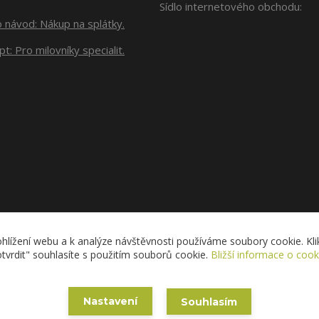
Sídlo internetového obchodu:
o návod:
Nákup na splátky.
t: Pro milovníky specialit.
Upravit sběr cookies.
hlížení webu a k analýze návštěvnosti používáme soubory cookie. Klik
tvrdit" souhlasíte s použitím souborů cookie.
Bližší informace o cook
Copyright © 2020 ESAM - Eva Skřižovská
Nastavení
Souhlasím