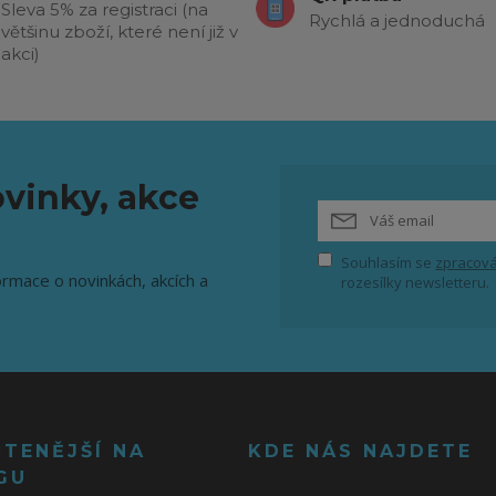
Sleva 5% za registraci (na
Rychlá a jednoduchá
většinu zboží, které není již v
akci)
vinky, akce
Souhlasím se
zpracová
ormace o novinkách, akcích a
rozesílky newsletteru.
ČTENĚJŠÍ NA
KDE NÁS NAJDETE
GU