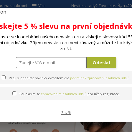
hrana soukromí
Více
Nevíte si rady? Zavolejte.
+420
ískejte 5 % slevu na první objednávk
Hleda
laste se k odebírání našeho newsletteru a získejte slevový kód 5
ní objednávku. Příjem newsletteru není závazný a můžete ho kdyk
ALÉ SPOTŘEBIČE
ELEKTRO
DÍLNA A Z
zrušit.
í
Náhradní díly ND
Odeslat
Přeji si odebírat novinky e-mailem dle
podmínek zpracování osobních údajů
.
Souhlasím se
zpracováním osobních údajů
pro účely registrace.
Zavřít