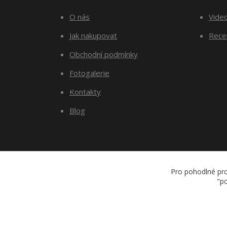
O nás
Vide
Jak nakupovat
Recep
Obchodní podmínky
Fotogalerie
Kontakty
Blog
Pro pohodlné pro
"po