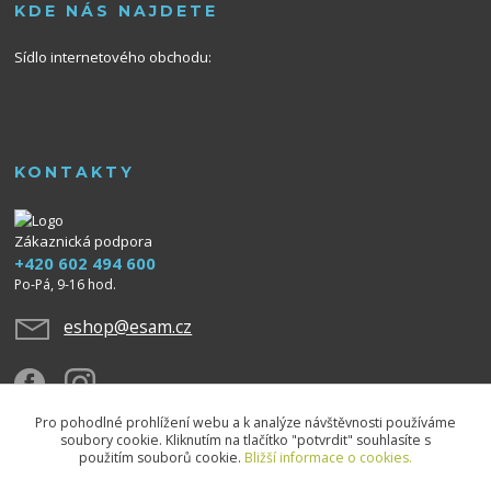
KDE NÁS NAJDETE
Sídlo internetového obchodu:
KONTAKTY
Zákaznická podpora
+420 602 494 600
Po-Pá, 9-16 hod.
eshop@esam.cz
Pro pohodlné prohlížení webu a k analýze návštěvnosti používáme
soubory cookie. Kliknutím na tlačítko "potvrdit" souhlasíte s
použitím souborů cookie.
Bližší informace o cookies.
Upravit sběr cookies.