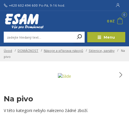
+420 602 494 600
Po-Pá, 9-16 hod.
0
0 Kč
Menu
Úvod
DOMÁCNOST
Nápoje a příprava nápojů
Sklenice, panáky
Na
pivo
Na pivo
V této kategorii nebylo nalezeno žádné zboží.