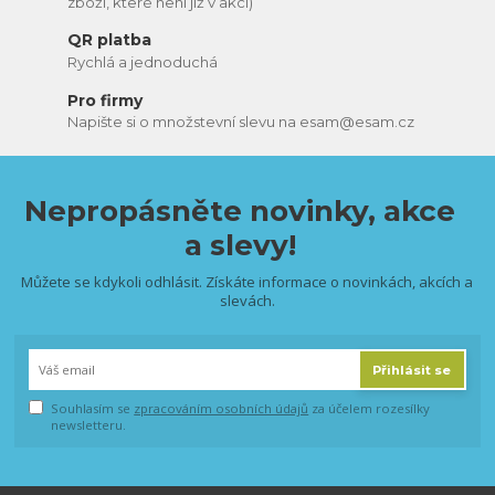
zboží, které není již v akci)
QR platba
Rychlá a jednoduchá
Pro firmy
Napište si o množstevní slevu na esam@esam.cz
Nepropásněte novinky, akce
a slevy!
Můžete se kdykoli odhlásit. Získáte informace o novinkách, akcích a
slevách.
Přihlásit se
Souhlasím se
zpracováním osobních údajů
za účelem rozesílky
newsletteru.