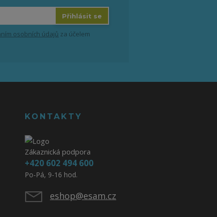
Přihlásit se
ním osobních údajů
za účelem
KONTAKTY
Zákaznická podpora
+420 602 494 600
Po-Pá, 9-16 hod.
eshop@esam.cz