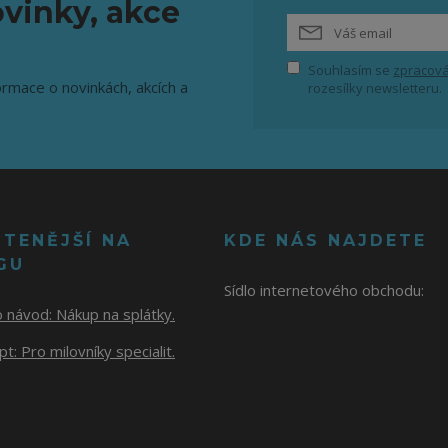
vinky, akce
Souhlasím se
zpracová
ormace o novinkách, akcích a
rozesílky newsletteru.
ČTENĚJŠÍ NA
KDE NÁS NAJDETE
GU
Sídlo internetového obchodu:
o návod:
Nákup na splátky.
t: Pro milovníky specialit.