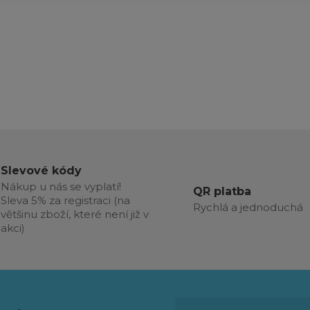
Slevové kódy
Nákup u nás se vyplatí!
QR platba
Sleva 5% za registraci (na
Rychlá a jednoduchá
většinu zboží, které není již v
akci)