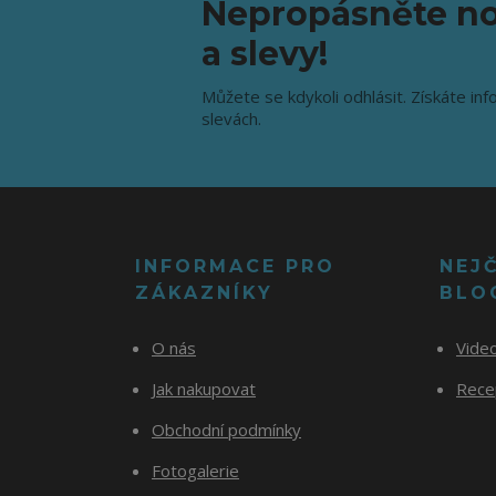
Nepropásněte no
a slevy!
Můžete se kdykoli odhlásit. Získáte inf
slevách.
INFORMACE PRO
NEJ
ZÁKAZNÍKY
BLO
O nás
Vide
Jak nakupovat
Recep
Obchodní podmínky
Fotogalerie