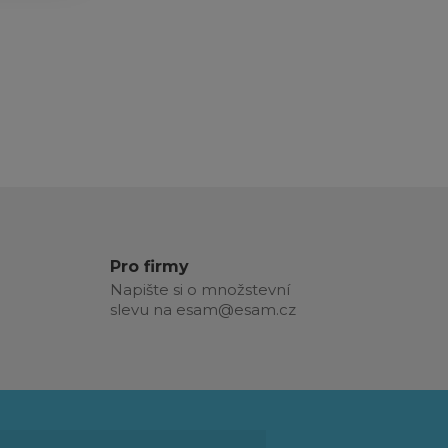
Pro firmy
Napište si o množstevní
slevu na esam@esam.cz