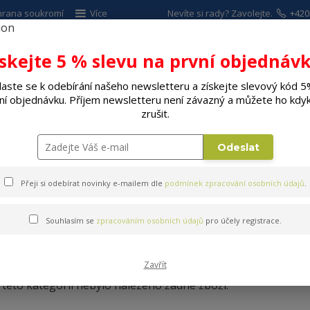
hrana soukromí
Více
Nevíte si rady? Zavolejte.
+420
ískejte 5 % slevu na první objednávk
Hleda
laste se k odebírání našeho newsletteru a získejte slevový kód 5
ní objednávku. Příjem newsletteru není závazný a můžete ho kdyk
ALÉ SPOTŘEBIČE
ELEKTRO
DÍLNA A Z
zrušit.
il
Na boty
Odeslat
Přeji si odebírat novinky e-mailem dle
podmínek zpracování osobních údajů
.
Souhlasím se
zpracováním osobních údajů
pro účely registrace.
Na boty
Zavřít
 této kategorii nebylo nalezeno žádné zboží.