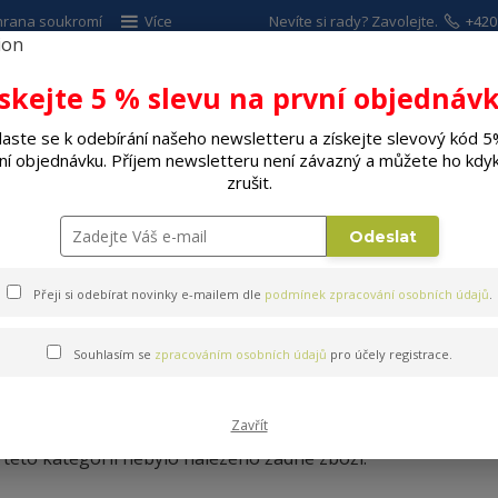
hrana soukromí
Více
Nevíte si rady? Zavolejte.
+420
ískejte 5 % slevu na první objednávk
Hleda
laste se k odebírání našeho newsletteru a získejte slevový kód 5
ní objednávku. Příjem newsletteru není závazný a můžete ho kdyk
ALÉ SPOTŘEBIČE
ELEKTRO
DÍLNA A Z
zrušit.
Odeslat
Přeji si odebírat novinky e-mailem dle
podmínek zpracování osobních údajů
.
Souhlasím se
zpracováním osobních údajů
pro účely registrace.
LED svíčky
Zavřít
 této kategorii nebylo nalezeno žádné zboží.