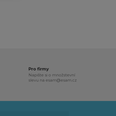
Pro firmy
Napište si o množstevní
slevu na esam@esam.cz