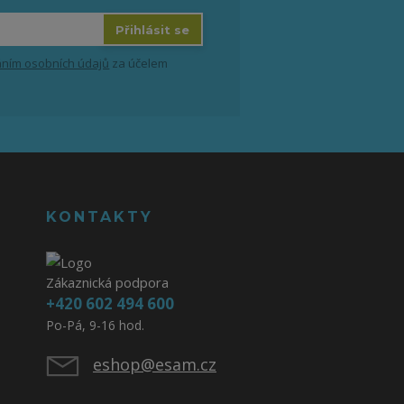
Přihlásit se
ním osobních údajů
za účelem
KONTAKTY
Zákaznická podpora
+420 602 494 600
Po-Pá, 9-16 hod.
eshop@esam.cz