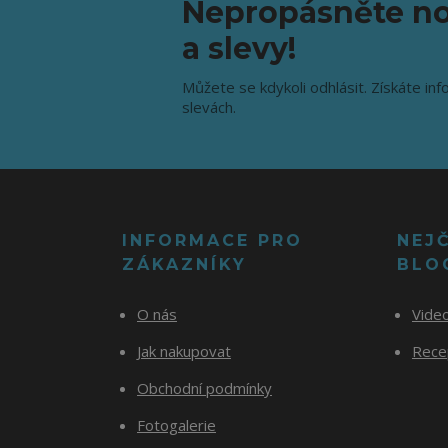
Nepropásněte no
a slevy!
Můžete se kdykoli odhlásit. Získáte inf
slevách.
INFORMACE PRO
NEJ
ZÁKAZNÍKY
BLO
O nás
Vide
Jak nakupovat
Recep
Obchodní podmínky
Fotogalerie