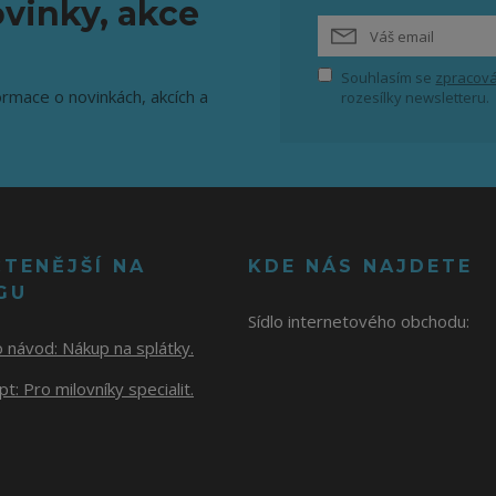
vinky, akce
Souhlasím se
zpracová
ormace o novinkách, akcích a
rozesílky newsletteru.
ČTENĚJŠÍ NA
KDE NÁS NAJDETE
GU
Sídlo internetového obchodu:
o návod:
Nákup na splátky.
t: Pro milovníky specialit.