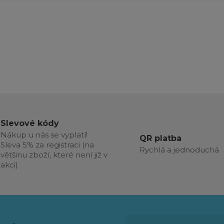
Slevové kódy
Nákup u nás se vyplatí!
QR platba
Sleva 5% za registraci (na
Rychlá a jednoduchá
většinu zboží, které není již v
akci)