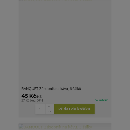
BANQUET Zásobník na kávu, 6 šálků
45 Kč
/
KS
Skladem
37 Kč
bez DPH
Přidat do košíku