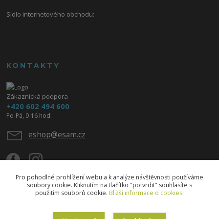
Sídlo internetového obchodu:
KONTAKTY
Zákaznická podpora
+420 602 494 600
Po-Pá, 9-16 hod.
eshop@esam.cz
Pro pohodlné prohlížení webu a k analýze návštěvnosti používáme
soubory cookie. Kliknutím na tlačítko "potvrdit" souhlasíte s
použitím souborů cookie.
Bližší informace o cookies.
Upravit sběr cookies.