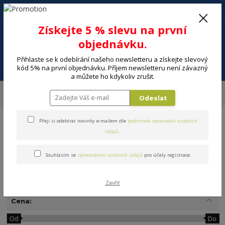
+420 602 494 600
Po-Pá, 9-16 hod.
0
Získejte 5 % slevu na první
0 Kč
objednávku.
Přihlaste se k odebírání našeho newsletteru a získejte slevový
Menu
kód 5% na první objednávku. Příjem newsletteru není závazný
a můžete ho kdykoliv zrušit.
Úvod
DOMÁCNOST
Nápoje a příprava nápojů
Kávovary, French press
Odeslat
Moka konvice
Přeji si odebírat novinky e-mailem dle
podmínek zpracování osobních
údajů
.
Souhlasím se
zpracováním osobních údajů
pro účely registrace.
Moka konvice
Zavřít
Cena:
Od
Do