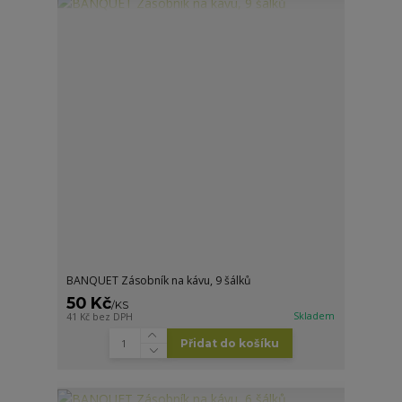
BANQUET Zásobník na kávu, 9 šálků
50 Kč
/
KS
Skladem
41 Kč
bez DPH
Přidat do košíku