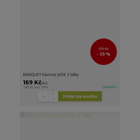
279 Kč
- 39 %
BANQUET Kávovar JADE 3 šálky
169 Kč
/
KS
Skladem
140 Kč
bez DPH
Přidat do košíku