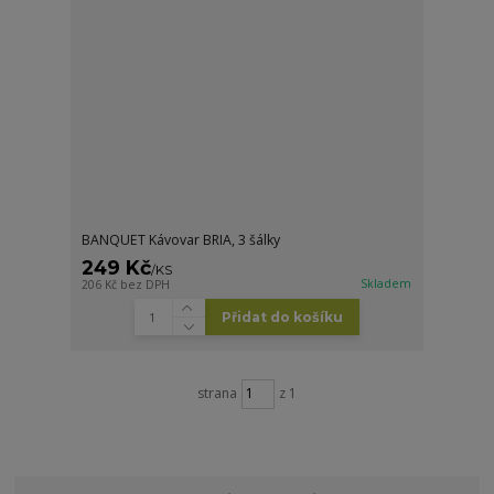
BANQUET Kávovar BRIA, 3 šálky
249 Kč
/
KS
Skladem
206 Kč
bez DPH
Přidat do košíku
strana
z 1