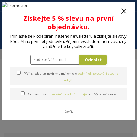
+420 602 494 600
Po-Pá, 9-16 hod.
0
Získejte 5 % slevu na první
0 Kč
objednávku.
Přihlaste se k odebírání našeho newsletteru a získejte slevový
Menu
kód 5% na první objednávku. Příjem newsletteru není závazný
a můžete ho kdykoliv zrušit.
Úvod
DOMÁCNOST
Stolování a servírování
Fondue
Odeslat
Přeji si odebírat novinky e-mailem dle
podmínek zpracování osobních
údajů
.
Souhlasím se
zpracováním osobních údajů
pro účely registrace.
Fondue
V této kategorii nebylo nalezeno žádné zboží.
Zavřít