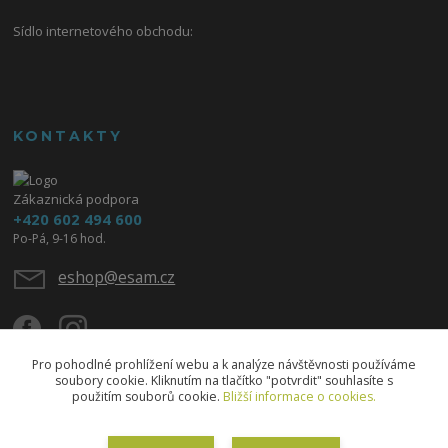
Sídlo internetového obchodu:
KONTAKTY
Zákaznická podpora
+420 602 494 600
Po-Pá, 9-16 hod.
eshop@esam.cz
Pro pohodlné prohlížení webu a k analýze návštěvnosti používáme
soubory cookie. Kliknutím na tlačítko "potvrdit" souhlasíte s
použitím souborů cookie.
Bližší informace o cookies.
Upravit sběr cookies.