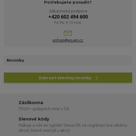
Potřebujete poradit?
Zákaznická podpora
+420 602 494 600
Po-Pá, 9-16 hod.
eshop@esam.cz
Novinky
Zobrazit všechny novinky
Zásilkovna
7000+ výdejních míst v ČR
Slevové kódy
Nákup u nás se vyplatí! Sleva 5% za registraci (na většinu
zboží, které není již v akci)