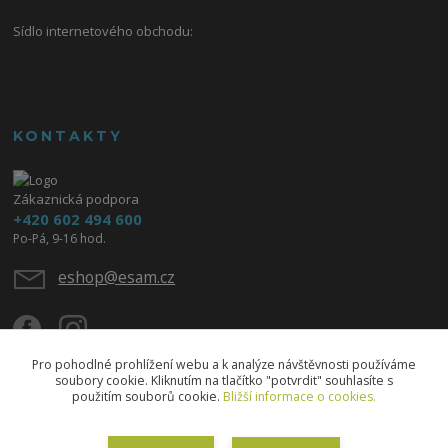
Sídlo internetového obchodu:
KONTAKTY
Zákaznická podpora
+420 602 494 600
Po-Pá, 9-16 hod.
eshop@esam.cz
Pro pohodlné prohlížení webu a k analýze návštěvnosti používáme
soubory cookie. Kliknutím na tlačítko "potvrdit" souhlasíte s
použitím souborů cookie.
Bližší informace o cookies.
Upravit sběr cookies.