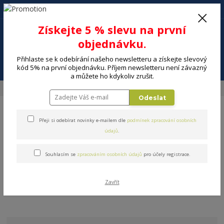
+420 602 494 600
Po-Pá, 9-16 hod.
0
Získejte 5 % slevu na první
0 Kč
objednávku.
Přihlaste se k odebírání našeho newsletteru a získejte slevový
Menu
kód 5% na první objednávku. Příjem newsletteru není závazný
a můžete ho kdykoliv zrušit.
Úvod
DOMÁCNOST
Pro děti a dětské vybavení
Dětské prostírání
Odeslat
Přeji si odebírat novinky e-mailem dle
podmínek zpracování osobních
údajů
.
Souhlasím se
zpracováním osobních údajů
pro účely registrace.
Dětské prostírání
V této kategorii nebylo nalezeno žádné zboží.
Zavřít