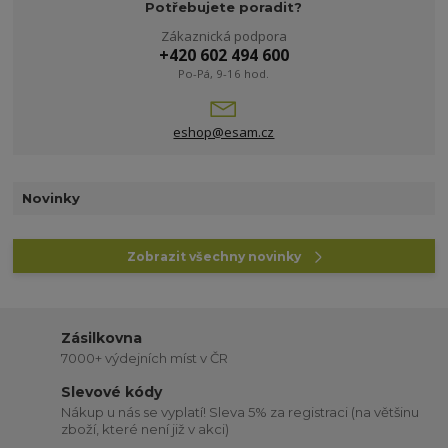
Potřebujete poradit?
Zákaznická podpora
+420 602 494 600
Po-Pá, 9-16 hod.
eshop@esam.cz
Novinky
Zobrazit všechny novinky
Zásilkovna
7000+ výdejních míst v ČR
Slevové kódy
Nákup u nás se vyplatí! Sleva 5% za registraci (na většinu
zboží, které není již v akci)