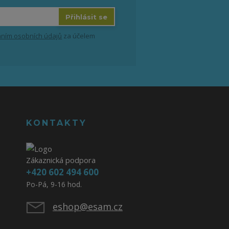
Přihlásit se
ním osobních údajů
za účelem
KONTAKTY
Zákaznická podpora
+420 602 494 600
Po-Pá, 9-16 hod.
eshop@esam.cz