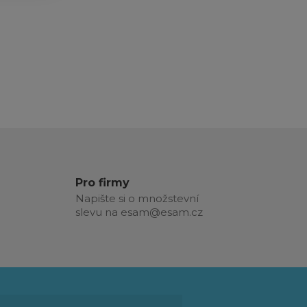
Pro firmy
Napište si o množstevní
slevu na esam@esam.cz