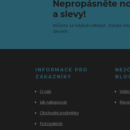
Nepropásněte no
a slevy!
Můžete se kdykoli odhlásit. Získáte inf
slevách.
INFORMACE PRO
NEJ
ZÁKAZNÍKY
BLO
O nás
Vide
Jak nakupovat
Recep
Obchodní podmínky
Fotogalerie