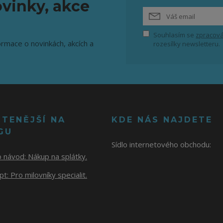
vinky, akce
Souhlasím se
zpracová
ormace o novinkách, akcích a
rozesílky newsletteru.
ČTENĚJŠÍ NA
KDE NÁS NAJDETE
GU
Sídlo internetového obchodu:
o návod:
Nákup na splátky.
t: Pro milovníky specialit.