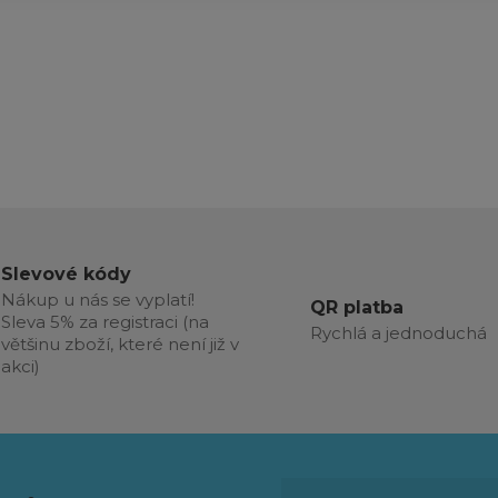
Slevové kódy
Nákup u nás se vyplatí!
QR platba
Sleva 5% za registraci (na
Rychlá a jednoduchá
většinu zboží, které není již v
akci)