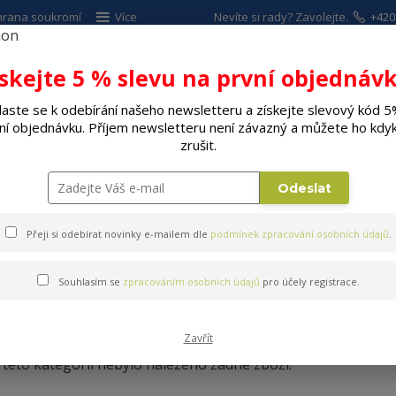
hrana soukromí
Více
Nevíte si rady? Zavolejte.
+420
ískejte 5 % slevu na první objednávk
Hleda
laste se k odebírání našeho newsletteru a získejte slevový kód 5
ní objednávku. Příjem newsletteru není závazný a můžete ho kdyk
ALÉ SPOTŘEBIČE
ELEKTRO
DÍLNA A Z
zrušit.
Láhve, demižóny
Demižony
Odeslat
Přeji si odebírat novinky e-mailem dle
podmínek zpracování osobních údajů
.
Souhlasím se
zpracováním osobních údajů
pro účely registrace.
Demižony
Zavřít
 této kategorii nebylo nalezeno žádné zboží.