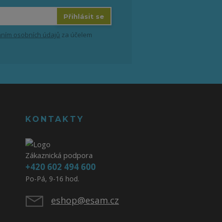
Přihlásit se
ním osobních údajů
za účelem
KONTAKTY
Zákaznická podpora
+420 602 494 600
Po-Pá, 9-16 hod.
eshop@esam.cz