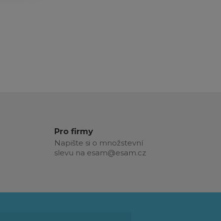
Pro firmy
Napište si o množstevní
slevu na esam@esam.cz