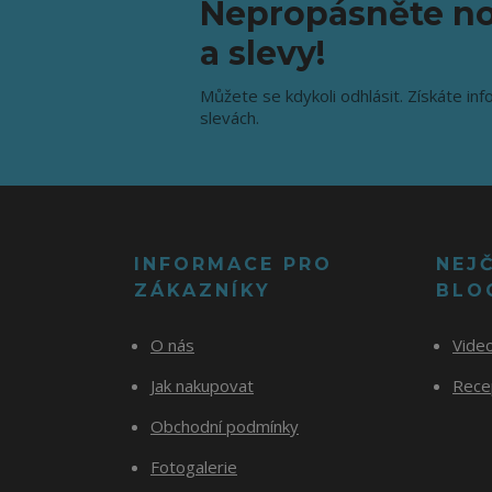
Nepropásněte no
a slevy!
Můžete se kdykoli odhlásit. Získáte inf
slevách.
INFORMACE PRO
NEJ
ZÁKAZNÍKY
BLO
O nás
Vide
Jak nakupovat
Recep
Obchodní podmínky
Fotogalerie