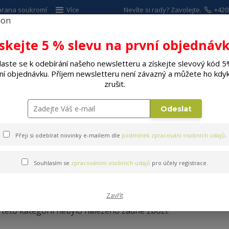
hrana soukromí
Více
Nevíte si rady? Zavolejte.
+420
ískejte 5 % slevu na první objednávk
Hleda
laste se k odebírání našeho newsletteru a získejte slevový kód 5
ní objednávku. Příjem newsletteru není závazný a můžete ho kdyk
ALÉ SPOTŘEBIČE
ELEKTRO
DÍLNA A Z
zrušit.
Chrániče rohů
Odeslat
Přeji si odebírat novinky e-mailem dle
podmínek zpracování osobních údajů
.
Souhlasím se
zpracováním osobních údajů
pro účely registrace.
Chrániče rohů
Zavřít
 této kategorii nebylo nalezeno žádné zboží.