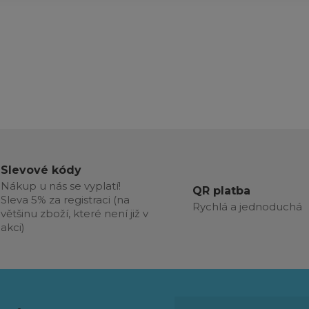
Slevové kódy
Nákup u nás se vyplatí!
QR platba
Sleva 5% za registraci (na
Rychlá a jednoduchá
většinu zboží, které není již v
akci)