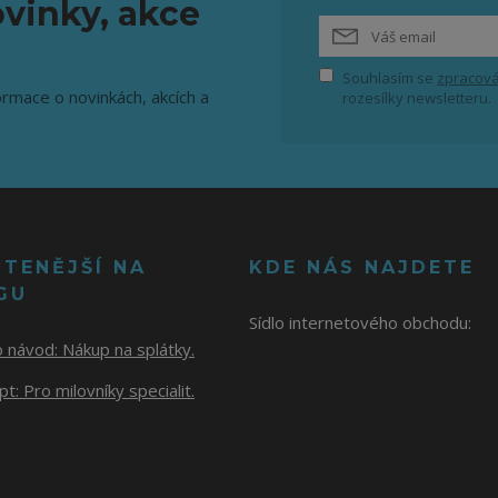
vinky, akce
Souhlasím se
zpracová
ormace o novinkách, akcích a
rozesílky newsletteru.
ČTENĚJŠÍ NA
KDE NÁS NAJDETE
GU
Sídlo internetového obchodu:
o návod:
Nákup na splátky.
t: Pro milovníky specialit.