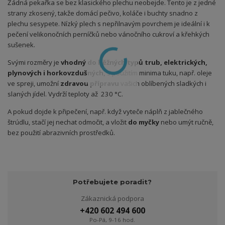
Žádná pekařka se bez klasického plechu neobejde. Tento je z jedné
strany zkosený, takže domácí pečivo, koláče i buchty snadno z
plechu sesypete. Nízký plech s nepřilnavým povrchem je ideální i k
pečení velikonočních perníčků nebo vánočního cukroví a křehkých
sušenek.
Svými rozměry je
vhodný do běžných typů trub, elektrických,
plynových i horkovzdušných,
s použitím minima tuku, např. oleje
ve spreji, umožní
zdravou přípravu
vašich oblíbených sladkých i
slaných jídel. Vydrží teploty až 230 °C.
A pokud dojde k připečení, např. když vyteče náplň z jablečného
štrúdlu, stačí jej nechat odmočit, a vložit
do myčky
nebo umýt ručně,
bez použití abrazivních prostředků.
Potřebujete poradit?
Zákaznická podpora
+420 602 494 600
Po-Pá, 9-16 hod.