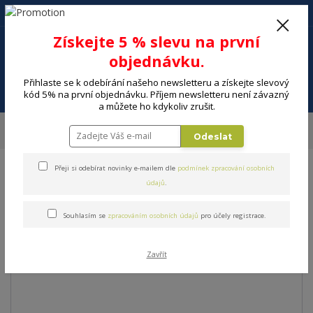
+420 602 494 600
Po-Pá, 9-16 hod.
0
Získejte 5 % slevu na první
0 Kč
objednávku.
Přihlaste se k odebírání našeho newsletteru a získejte slevový
Menu
kód 5% na první objednávku. Příjem newsletteru není závazný
a můžete ho kdykoliv zrušit.
Úvod
DOMÁCNOST
Pečení a cukrářské potřeby
Plechy na pečení
Odeslat
Mělké plechy
ORION Plech na pečení 44,5x32,5 cm
Přeji si odebírat novinky e-mailem dle
podmínek zpracování osobních
ORION Plech na pečení
údajů
.
44,5x32,5 cm
Souhlasím se
zpracováním osobních údajů
pro účely registrace.
Zavřít