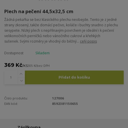
Plech na pečení 44,5x32,5 cm
Žádná pekařka se bez klasického plechu neobejde. Tento je z jedné
strany zkosený, takže domácí pečivo, koláče i buchty snadno z plechu
sesypete. Nízký plech s nepřilnavým povrchem je ideální i k pečení
velikonočních perníčků nebo vánočního cukroví a křehkých
sušenek. Svými rozměry je vhodný do běžný...
celý popis
Dostupnost
Skladem
369 Kč
/
KS
305 Kč
bez DPH
Přidat do košíku
Číslo produktu:
127006
EAN kód:
8592381150655
Zásilkovna