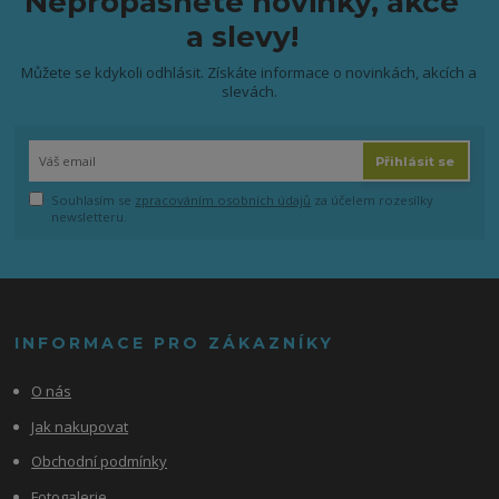
Nepropásněte novinky, akce
a slevy!
Můžete se kdykoli odhlásit. Získáte informace o novinkách, akcích a
slevách.
Přihlásit se
Souhlasím se
zpracováním osobních údajů
za účelem rozesílky
newsletteru.
INFORMACE PRO ZÁKAZNÍKY
O nás
Jak nakupovat
Obchodní podmínky
Fotogalerie