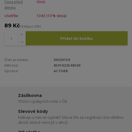
Cena před
99 Kč
slevou
Ušetříte
10 Kč (
10
% sleva)
89 Kč
74 Kč
bez DPH
Přidat do košíku
Číslo produktu:
09220159
EAN kód:
8591022548509
Výrobce:
ACTIVER
Zásilkovna
7000+ výdejních míst v ČR
Slevové kódy
Nákup u nás se vyplatí! Sleva 5% za registraci (na většinu
zboží, které není již v akci)