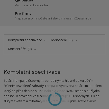
QR platba
Rychlá a jednoduchá
Pro firmy
Napište si o množstevní slevu na esam@esam.cz
Kompletní specifikace
Hodnocení
0
Komentáře
0
Kompletní specifikace
Solární lampa je úsporným, pohodlným a hlavně dekoračním
řešením osvětletní zahrady. Lampa je vybavena solárním panelem,
který se přes den na slunci nabije a v noci svítí. Lampa slouží jako
doplněk k osvětlení vaší zahrady. Obsahuje 10 úsporných LED se
žlutým světlem a mihotavým efektem - simulujícím světlo svíčky.