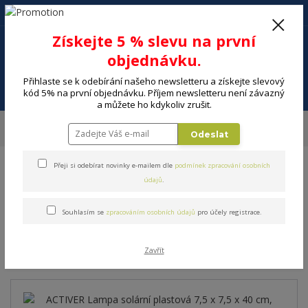
+420 602 494 600
Po-Pá, 9-16 hod.
0
Získejte 5 % slevu na první
0 Kč
objednávku.
Přihlaste se k odebírání našeho newsletteru a získejte slevový
Menu
kód 5% na první objednávku. Příjem newsletteru není závazný
a můžete ho kdykoliv zrušit.
Úvod
DÍLNA A ZAHRADA
Zahradní doplňky
Zahradní osvětlení
Odeslat
ACTIVER Lampa solární plastová 7,5 x 7,5 x 40 cm, černá
Přeji si odebírat novinky e-mailem dle
podmínek zpracování osobních
ACTIVER Lampa solární
údajů
.
plastová 7,5 x 7,5 x 40 cm,
Souhlasím se
zpracováním osobních údajů
pro účely registrace.
černá
Zavřít
Novinka