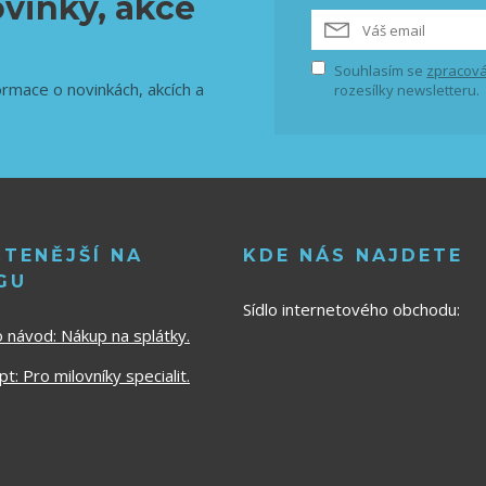
vinky, akce
Souhlasím se
zpracová
ormace o novinkách, akcích a
rozesílky newsletteru.
ČTENĚJŠÍ NA
KDE NÁS NAJDETE
GU
Sídlo internetového obchodu:
o návod:
Nákup na splátky.
t: Pro milovníky specialit.