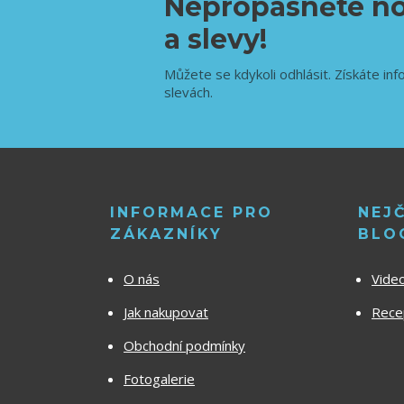
Nepropásněte no
a slevy!
Můžete se kdykoli odhlásit. Získáte inf
slevách.
INFORMACE PRO
NEJ
ZÁKAZNÍKY
BLO
O nás
Vide
Jak nakupovat
Recep
Obchodní podmínky
Fotogalerie