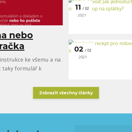
11
02
2021
na nebo
hračka
02
02
2021
 instrukce ke všemu a na
 taky formulář k
Zobrazit všechny články