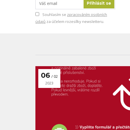
Přihlásit se
Souhlasím se
zpracováním osobních
údajů
za účelem rozesílky newsletteru.
06
02
2023