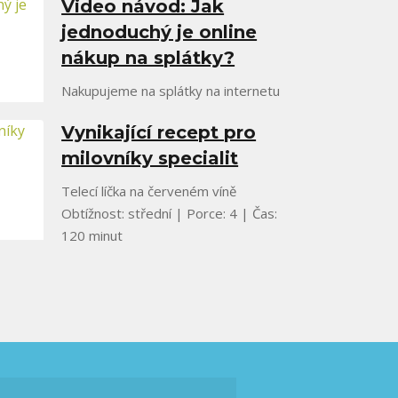
Video návod: Jak
jednoduchý je online
nákup na splátky?
Nakupujeme na splátky na internetu
Vynikající recept pro
milovníky specialit
Telecí líčka na červeném víně
Obtížnost: střední | Porce: 4 | Čas:
120 minut