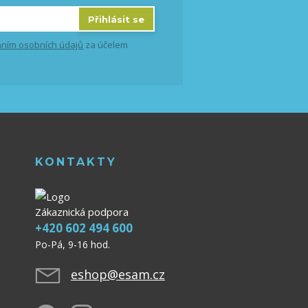
Přihlásit se
ním osobních údajů
za účelem
KONTAKTY
Zákaznická podpora
+420 602 494 600
Po-Pá, 9-16 hod.
eshop@esam.cz