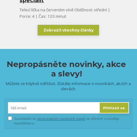
specialit
Telecí líčka na červeném víně Obtížnost: střední |
Porce: 4 | Čas: 120 minut
Zobrazit všechny články
Nepropásněte novinky, akce
a slevy!
Můžete se kdykoli odhlásit. Získáte informace o novinkách, akcích a
slevách.
Přihlásit se
Souhlasím se
zpracováním osobních údajů
za účelem rozesílky
newsletteru.