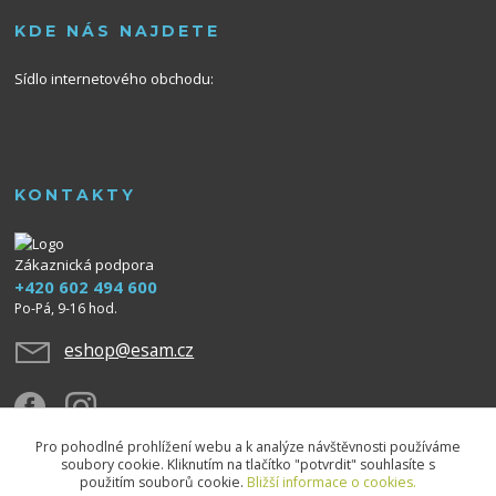
KDE NÁS NAJDETE
Sídlo internetového obchodu:
KONTAKTY
Zákaznická podpora
+420 602 494 600
Po-Pá, 9-16 hod.
eshop@esam.cz
Pro pohodlné prohlížení webu a k analýze návštěvnosti používáme
soubory cookie. Kliknutím na tlačítko "potvrdit" souhlasíte s
použitím souborů cookie.
Bližší informace o cookies.