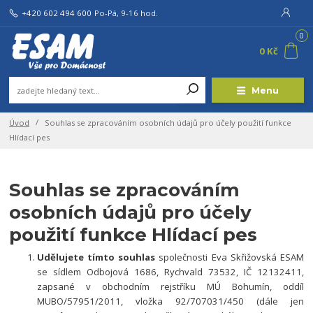
+420 602 494 600
Po-Pá, 9-16 hod.
0
Získejte 5 % slevu na první
0 Kč
objednávku.
Přihlaste se k odebírání našeho newsletteru a získejte slevový
Menu
kód 5% na první objednávku. Příjem newsletteru není závazný
a můžete ho kdykoliv zrušit.
Úvod
Souhlas se zpracováním osobních údajů pro účely použití funkce
Odeslat
Hlídací pes
Přeji si odebírat novinky e-mailem dle
podmínek zpracování osobních
údajů
.
Souhlas se zpracováním
osobních údajů pro účely
Souhlasím se
zpracováním osobních údajů
pro účely registrace.
použití funkce Hlídací pes
Zavřít
Udělujete tímto souhlas
společnosti Eva Skřižovská ESAM
se sídlem Odbojová 1686, Rychvald 73532, IČ 12132411,
zapsané v obchodním rejstříku MÚ Bohumín, oddíl
MUBO/57951/2011, vložka 92/707031/450
(dále jen