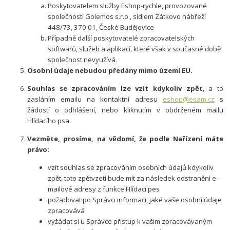
Poskytovatelem služby Eshop-rychle, provozované
společností Golemos s.r.o., sídlem Zátkovo nábřeží
448/73, 370 01, České Budějovice
Případně další poskytovatelé zpracovatelských
softwarů, služeb a aplikací, které však v současné době
společnost nevyužívá.
Osobní údaje nebudou předány mimo území EU.
Souhlas se zpracováním lze vzít kdykoliv zpět
, a to
zasláním emailu na kontaktní adresu
eshop@esam.cz
s
žádostí o odhlášení, nebo kliknutím v obdrženém mailu
Hlídacího psa.
Vezměte, prosíme, na vědomí, že podle Nařízení máte
právo:
vzít souhlas se zpracováním osobních údajů kdykoliv
zpět, toto zpětvzetí bude mít za následek odstranění e-
mailové adresy z funkce Hlídací pes
požadovat po Správci informaci, jaké vaše osobní údaje
zpracovává
vyžádat si u Správce přístup k vašim zpracovávaným