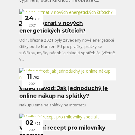
24
08
Jak se vyznat v nových
2021
energetických štítcích?
Od 1. března 2021 byly zavedeny nové energetické
štítky podle Nařízení EU pro pračky, pračky se
sušičkou, myčky nádobí a chladicí spotřebiče (včetně
v...
11
02
2021
Video návod: Jak jednoduchý je
online nákup na splátky?
Nakupujeme na splátky na internetu
02
02
Vynikající recept pro milovníky
2021