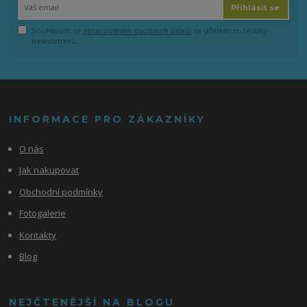
Přihlásit se
Souhlasím se
zpracováním osobních údajů
za účelem rozesílky
newsletteru.
INFORMACE PRO ZÁKAZNÍKY
O nás
Jak nakupovat
Obchodní podmínky
Fotogalerie
Kontakty
Blog
NEJČTENĚJŠÍ NA BLOGU