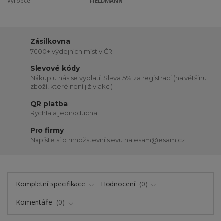
Výrobce:
FIELDMANN
Zásilkovna
7000+ výdejních míst v ČR
Slevové kódy
Nákup u nás se vyplatí! Sleva 5% za registraci (na většinu
zboží, které není již v akci)
QR platba
Rychlá a jednoduchá
Pro firmy
Napište si o množstevní slevu na esam@esam.cz
Kompletní specifikace
Hodnocení
0
Komentáře
0