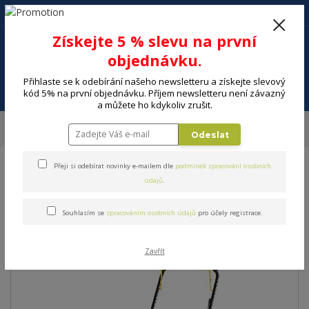
+420 602 494 600
Po-Pá, 9-16 hod.
0
Získejte 5 % slevu na první
0 Kč
objednávku.
Přihlaste se k odebírání našeho newsletteru a získejte slevový
Menu
kód 5% na první objednávku. Příjem newsletteru není závazný
a můžete ho kdykoliv zrušit.
Úvod
DÍLNA A ZAHRADA
Zahradní sekačky, nůžky, stroje
Vertikutátory
Odeslat
Vertikutátor FIELDMANN FZV 6050-B
Přeji si odebírat novinky e-mailem dle
podmínek zpracování osobních
Vertikutátor FIELDMANN FZV
údajů
.
6050-B
Souhlasím se
zpracováním osobních údajů
pro účely registrace.
Zavřít