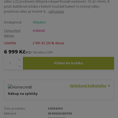
válec s 22 pružinami Sklopná rukojeť Rozsah nastavení -15 až +5mm, 8
pozic Kuličková ložiska v kolech Součástí balení 1x nožový válec,
pružinový válec je možné d...
celý popis
Dostupnost
Skladem
Cena před
9 990 Kč
slevou
Ušetříte
2 991 Kč (
30
% sleva)
6 999 Kč
/
KS
5 784 Kč
bez DPH
Přidat do košíku
Splátková kalkulačka
Nákup na splátky
Číslo produktu:
50004094
EAN kód:
8590669288700