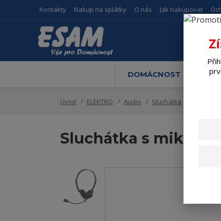
Kontakty
Nakup na splátky
O nás
Jak nakupovat
Oc
Z
Přih
prv
DOMÁCNOST
M
Úvod
ELEKTRO
Audio
Sluchátka
Sluchátk
Sluchátka s mikrof