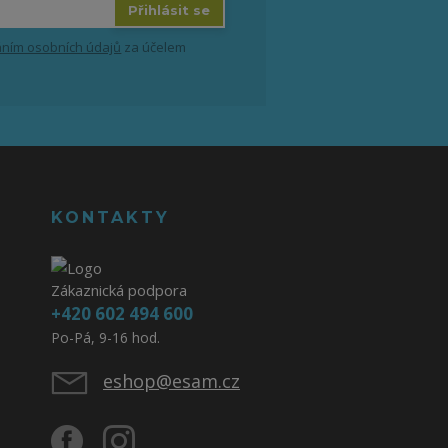
Přihlásit se
ním osobních údajů
za účelem
KONTAKTY
Zákaznická podpora
+420 602 494 600
Po-Pá, 9-16 hod.
eshop@esam.cz