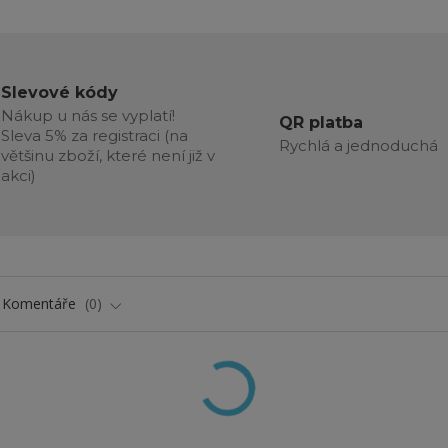
Slevové kódy
Nákup u nás se vyplatí!
QR platba
Sleva 5% za registraci (na
Rychlá a jednoduchá
většinu zboží, které není již v
akci)
Komentáře
0