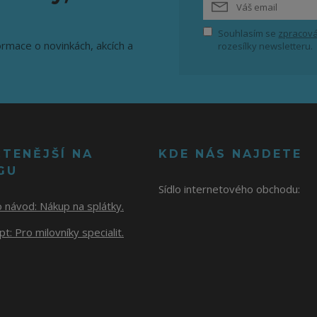
Souhlasím se
zpracová
ormace o novinkách, akcích a
rozesílky newsletteru.
ČTENĚJŠÍ NA
KDE NÁS NAJDETE
GU
Sídlo internetového obchodu:
o návod:
Nákup na splátky.
t: Pro milovníky specialit.