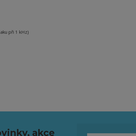
laku při 1 kHz)
vinky, akce