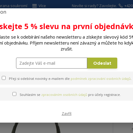
hrana soukromí
Více
Nevíte si rady? Zavolejte.
+420
ískejte 5 % slevu na první objednávk
Hleda
laste se k odebírání našeho newsletteru a získejte slevový kód 5
ní objednávku. Příjem newsletteru není závazný a můžete ho kdyk
ALÉ SPOTŘEBIČE
ELEKTRO
DÍLNA A Z
zrušit.
a s mikrofonem SENCOR SEP 252
Odeslat
Přeji si odebírat novinky e-mailem dle
podmínek zpracování osobních údajů
.
onem SENCOR SEP 252
Souhlasím se
zpracováním osobních údajů
pro účely registrace.
Zavřít