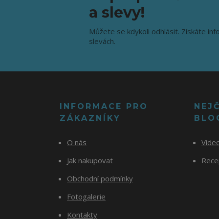
a slevy!
Můžete se kdykoli odhlásit. Získáte inf
slevách.
INFORMACE PRO
NEJ
ZÁKAZNÍKY
BLO
O nás
Vide
Jak nakupovat
Recep
Obchodní podmínky
Fotogalerie
Kontakty