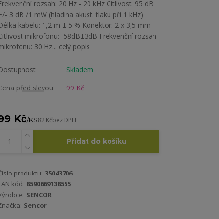
Frekvenční rozsah: 20 Hz - 20 kHz Citlivost: 95 dB
+/- 3 dB /1 mW (hladina akust. tlaku při 1 kHz)
Délka kabelu: 1,2 m ± 5 % Konektor: 2 x 3,5 mm
Citlivost mikrofonu: -58dB±3dB Frekvenční rozsah
mikrofonu: 30 Hz...
celý popis
Dostupnost
Skladem
Cena před slevou
99 Kč
99 Kč
/
KS
82 Kč
bez DPH
Přidat do košíku
Číslo produktu:
35043706
EAN kód:
8590669138555
Výrobce:
SENCOR
Značka:
Sencor