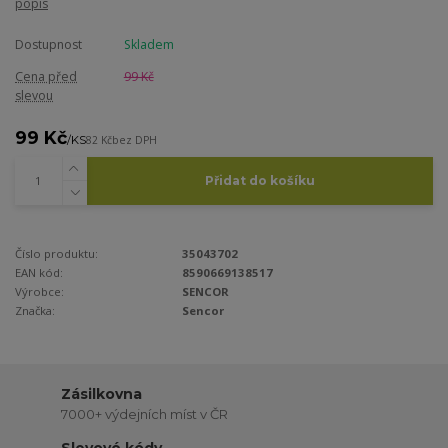
popis
Dostupnost
Skladem
Cena před
99 Kč
slevou
99 Kč
/
KS
82 Kč
bez DPH
Přidat do košíku
Číslo produktu:
35043702
EAN kód:
8590669138517
Výrobce:
SENCOR
Značka:
Sencor
Zásilkovna
7000+ výdejních míst v ČR