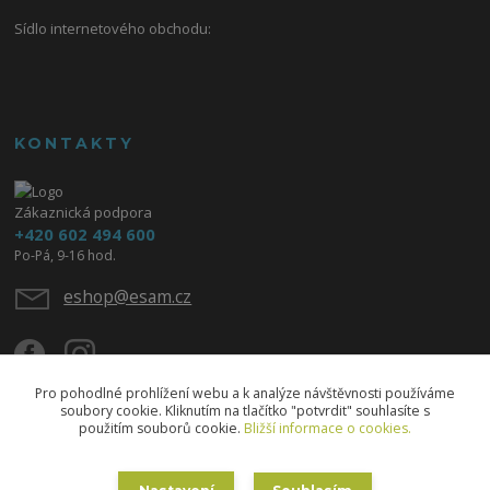
Sídlo internetového obchodu:
KONTAKTY
Zákaznická podpora
+420 602 494 600
Po-Pá, 9-16 hod.
eshop@esam.cz
Pro pohodlné prohlížení webu a k analýze návštěvnosti používáme
soubory cookie. Kliknutím na tlačítko "potvrdit" souhlasíte s
použitím souborů cookie.
Bližší informace o cookies.
Upravit sběr cookies.