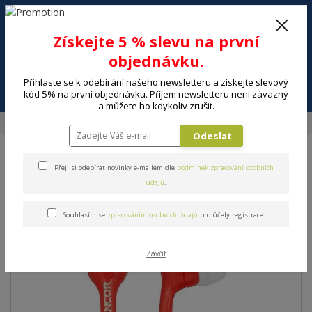
+420 602 494 600
Po-Pá, 9-16 hod.
0
Získejte 5 % slevu na první
0 Kč
objednávku.
Přihlaste se k odebírání našeho newsletteru a získejte slevový
Menu
kód 5% na první objednávku. Příjem newsletteru není závazný
a můžete ho kdykoliv zrušit.
Úvod
ELEKTRO
Audio
Sluchátka
Sluchátka SENCOR SEP 120 RED
Odeslat
Sluchátka SENCOR SEP 120
Přeji si odebírat novinky e-mailem dle
podmínek zpracování osobních
údajů
.
RED
Souhlasím se
zpracováním osobních údajů
pro účely registrace.
Zavřít