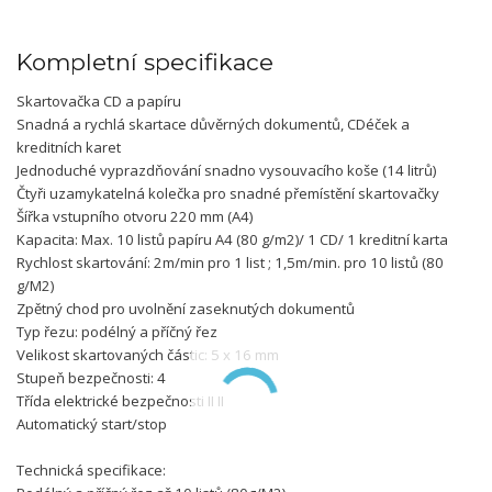
Kompletní specifikace
Skartovačka CD a papíru
Snadná a rychlá skartace důvěrných dokumentů, CDéček a
kreditních karet
Jednoduché vyprazdňování snadno vysouvacího koše (14 litrů)
Čtyři uzamykatelná kolečka pro snadné přemístění skartovačky
Šířka vstupního otvoru 220 mm (A4)
Kapacita: Max. 10 listů papíru A4 (80 g/m2)/ 1 CD/ 1 kreditní karta
Rychlost skartování: 2m/min pro 1 list ; 1,5m/min. pro 10 listů (80
g/M2)
Zpětný chod pro uvolnění zaseknutých dokumentů
Typ řezu: podélný a příčný řez
Velikost skartovaných částic: 5 x 16 mm
Stupeň bezpečnosti: 4
Třída elektrické bezpečnosti II II
Automatický start/stop
Technická specifikace: