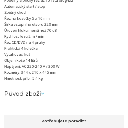
Podélný a příčný řez až 10 listů (80g/M2)
Automatický start / stop
Zpětný chod
Řez na kostičky 5 x 16 mm
Šířka vstupního otvoru 220 mm
Úroveň hluku menší než 70 dB
Rychlost řezu 2 m / min
Řez CD/DVD na 4 pruhy
Praktická 4 kolečka
Vytahovací koš
Objem koše 14 litrů
Napájení: AC 220-240 V / 300 W
Rozměry: 344 x 210 x 445 mm
Hmotnost: přibl. 5,4 kg
Původ zboží
Potřebujete poradit?