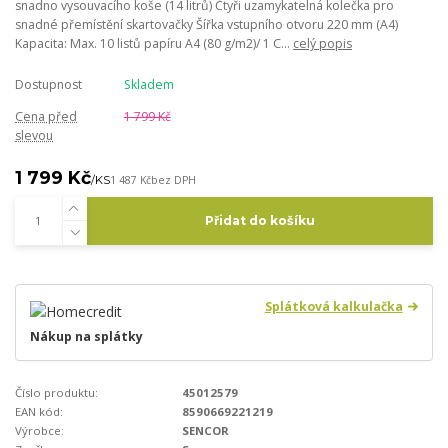
snadno vysouvacího koše (14 litrů) Čtyři uzamykatelná kolečka pro
snadné přemístění skartovačky Šířka vstupního otvoru 220 mm (A4)
Kapacita: Max. 10 listů papíru A4 (80 g/m2)/ 1 C...
celý popis
Dostupnost
Skladem
Cena před
1 799 Kč
slevou
1 799 Kč
/
KS
1 487 Kč
bez DPH
Přidat do košíku
Splátková kalkulačka
Nákup na splátky
Číslo produktu:
45012579
EAN kód:
8590669221219
Výrobce:
SENCOR