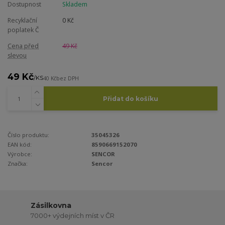
Dostupnost
Skladem
Recyklační
0 Kč
poplatek Č
Cena před
49 Kč
slevou
49 Kč
/
KS
40 Kč
bez DPH
Přidat do košíku
Číslo produktu:
35045326
EAN kód:
8590669152070
Výrobce:
SENCOR
Značka:
Sencor
Zásilkovna
7000+ výdejních míst v ČR