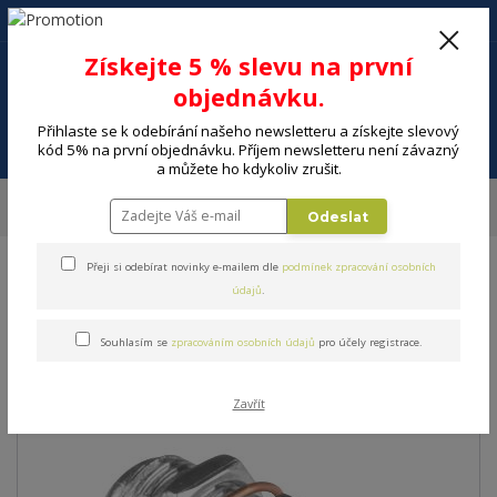
+420 602 494 600
Po-Pá, 9-16 hod.
0
Získejte 5 % slevu na první
0 Kč
objednávku.
Přihlaste se k odebírání našeho newsletteru a získejte slevový
Menu
kód 5% na první objednávku. Příjem newsletteru není závazný
a můžete ho kdykoliv zrušit.
Úvod
ELEKTRO
Energie, instalační materiál
Adaptéry, redukce
Odeslat
Redukce SENCOR SAV 185-000
Přeji si odebírat novinky e-mailem dle
podmínek zpracování osobních
Redukce SENCOR SAV 185-
údajů
.
000
Souhlasím se
zpracováním osobních údajů
pro účely registrace.
Zavřít