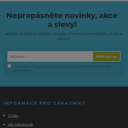
Nepropásněte novinky, akce
a slevy!
Můžete se kdykoli odhlásit. Získáte informace o novinkách, akcích a
slevách.
Přihlásit se
Souhlasím se
zpracováním osobních údajů
za účelem rozesílky
newsletteru.
INFORMACE PRO ZÁKAZNÍKY
O nás
Jak nakupovat