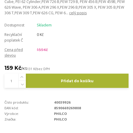
Cube, PEI 62 Cylinder,PEW 726 B,PEW 729 B, PEW 456 B,PEW 459B, PEW
626 Wave, PEW 306 A,PEW 296 X,PEW 296 B,PEW 305 X, PEW 305 B,PEW
306 T,PEW 309 T,PEW 626 CG, PEW 6...
celý popis
Dostupnost
Skladem
Recyklační
0 Kč
poplatek Č
Cena před
159 Kč
slevou
159 Kč
/
KS
131 Kč
bez DPH
Přidat do košíku
Číslo produktu:
40039926
EAN kód:
8590669269808
Výrobce:
PHILCO
Značka:
PHILCO