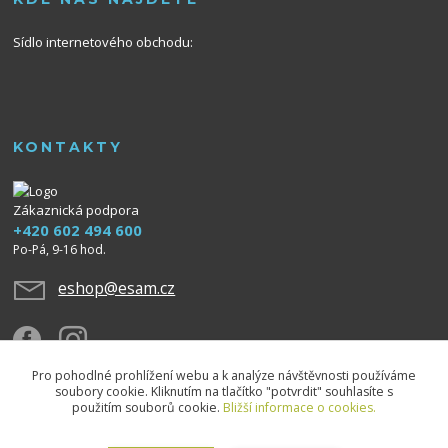
Sídlo internetového obchodu:
KONTAKTY
Zákaznická podpora
+420 602 494 600
Po-Pá, 9-16 hod.
eshop@esam.cz
Pro pohodlné prohlížení webu a k analýze návštěvnosti používáme
soubory cookie. Kliknutím na tlačítko "potvrdit" souhlasíte s
použitím souborů cookie.
Bližší informace o cookies.
Upravit sběr cookies.