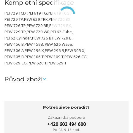
Kompletní specifikace
PEI 729 TCD ,PEI 619 TG,PEI 619 TCG,
PEI 729 TP,PEW 629 TRK,PEW 726 BX,
PEW 726 TP,PEW 729 BR,PEW 729 BX,
PEW 729 TP,PEW 729 WR,PEI 62 Cube,
PEI 62 Cylinder,PEW 726 B,PEW 729 B,
PEW 456 B,PEW 459B, PEW 626 Wave,
PEW 306 A,PEW 296 X,PEW 296 B,PEW 305 X,
PEW 305 B,PEW 306 T,PEW 309 T,PEW 626 CG,
PEW 629 CG,PEW 626 T,PEW 629 T
Původ zboží
Potřebujete poradit?
Zákaznická podpora
+420 602 494 600
Po-Pá, 9-16 hod.