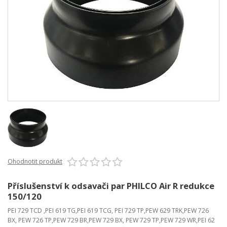
Ohodnotit produkt
Příslušenství k odsavači par PHILCO Air R redukce
150/120
PEI 729 TCD ,PEI 619 TG,PEI 619 TCG, PEI 729 TP,PEW 629 TRK,PEW 726
BX, PEW 726 TP,PEW 729 BR,PEW 729 BX, PEW 729 TP,PEW 729 WR,PEI 62