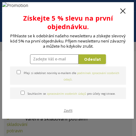
+420 602 494 600
Po-Pá, 9-16 hod.
0
Získejte 5 % slevu na první
0 Kč
objednávku.
Menu
Přihlaste se k odebírání našeho newsletteru a získejte slevový
kód 5% na první objednávku. Příjem newsletteru není závazný
a můžete ho kdykoliv zrušit.
Úvod
DOMÁCNOST
Sport, outdoor, hračky
Ostatní
Odeslat
Přeji si odebírat novinky e-mailem dle
podmínek zpracování osobních
údajů
.
Ostatní
Souhlasím se
zpracováním osobních údajů
pro účely registrace.
Zavřít
Vaření a skladování potravin