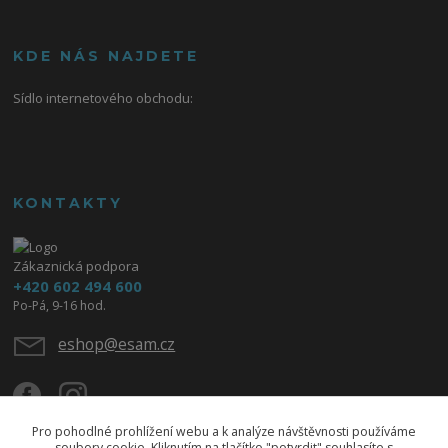
KDE NÁS NAJDETE
Sídlo internetového obchodu:
KONTAKTY
Zákaznická podpora
+420 602 494 600
Po-Pá, 9-16 hod.
eshop@esam.cz
Pro pohodlné prohlížení webu a k analýze návštěvnosti používáme
soubory cookie. Kliknutím na tlačítko "potvrdit" souhlasíte s