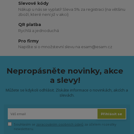
Slevové kódy
Nákup u nás se vyplatí! Sleva 5% za registraci (na většinu
zboží, které není již v akci)
QR platba
Rychlá a jednoduchá
Pro firmy
Napište si o množstevní slevu na esam@esam.cz
Nepropásněte novinky, akce
a slevy!
Můžete se kdykoli odhlásit. Získáte informace o novinkách, akcích a
slevách.
Přihlásit se
Souhlasím se
zpracováním osobních údajů
za účelem rozesílky
newsletteru.