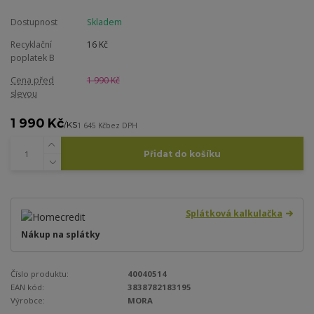
Dostupnost
Skladem
Recyklační
16 Kč
poplatek B
Cena před
1 990 Kč
slevou
1 990 Kč
/
KS
1 645 Kč
bez DPH
Přidat do košíku
Splátková kalkulačka
Nákup na splátky
Číslo produktu:
40040514
EAN kód:
3838782183195
Výrobce:
MORA