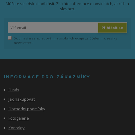
Můžete se kdykoli odhlásit. Získáte informace o novinkách, akcích a
slevách.
Přihlásit se
Souhlasím se
zpracováním osobních údajů
za účelem rozesílky
newsletteru.
INFORMACE PRO ZÁKAZNÍKY
O nás
Jak nakupovat
Obchodní podmínky
Fotogalerie
Kontakty