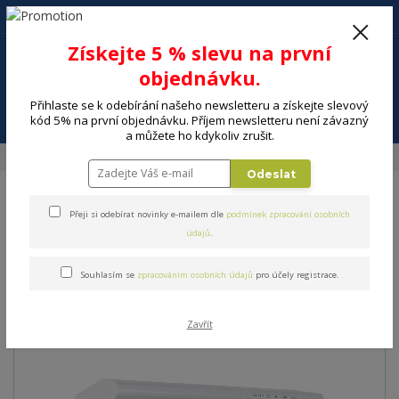
+420 602 494 600
Po-Pá, 9-16 hod.
0
Získejte 5 % slevu na první
0 Kč
objednávku.
Přihlaste se k odebírání našeho newsletteru a získejte slevový
Menu
kód 5% na první objednávku. Příjem newsletteru není závazný
a můžete ho kdykoliv zrušit.
Úvod
Odsavač par MORA OP 530 W
Odeslat
Odsavač par MORA OP 530 W
Přeji si odebírat novinky e-mailem dle
podmínek zpracování osobních
údajů
.
Souhlasím se
zpracováním osobních údajů
pro účely registrace.
Zavřít