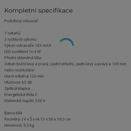
Kompletní specifikace
Podvěsný odsavač
7 odtahů
3 rychlosti výkonu
Výkon odsavače 183 m3/h
LED osvětlení 1x 4 W
Přední skleněná lišta
Odtah boční levý a pravý, zadní střední, zadní levý a pravý ø 100 mm
nebo recirkulace
Horní odtah ø 120 mm
Hlučnost: 63 dB
Zpětná klapka
Energetická třída C
Elektrické napětí: 230 V
Barva bílá
Rozměry: ( V x Š x H) 13 x 50 x 50,5 cm
Hmotnost. 5,5 kg