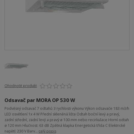
Ohodnotit produkt
Odsavač par MORA OP 530 W
Podvěsný odsavač 7 odtahů 3 rychlosti výkonu Výkon odsavače 183 m3/h
LED osvětlení 1x 4 W Přední skleněná lišta Odtah boční levý a pravý,
zadní střední, zadní levý a pravý ø 100 mm nebo recirkulace Horní odtah
ø 120 mm Hlučnost: 63 dB Zpětná klapka Energetická třída C Elektrické
napětí: 230 V Barv...
celý popis