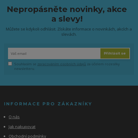
Nepropásněte novinky, akce
a slevy!
Můžete se kdykoli odhlásit. Získáte informace o novinkách, akcích a
slevách.
Přihlásit se
Souhlasím se
zpracováním osobních údajů
za účelem rozesílky
newsletteru.
INFORMACE PRO ZÁKAZNÍKY
O nás
Jak nakupovat
Obchodní podmínky