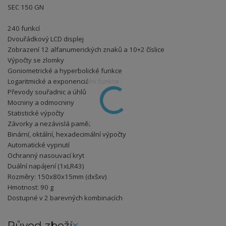
SEC 150 GN
240 funkcí
Dvouřádkový LCD displej
Zobrazení 12 alfanumerických znaků a 10+2 číslice
Výpočty se zlomky
Goniometrické a hyperbolické funkce
Logaritmické a exponenciální funkce
Převody souřadnic a úhlů
Mocniny a odmocniny
Statistické výpočty
Závorky a nezávislá paměť
Binární, oktální, hexadecimální výpočty
Automatické vypnutí
Ochranný nasouvací kryt
Duální napájení (1xLR43)
Rozměry: 150x80x15mm (dxšxv)
Hmotnost: 90 g
Dostupné v 2 barevných kombinacích
Původ zboží