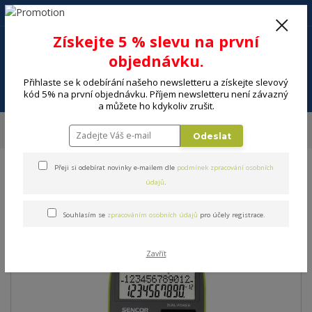
+420 602 494 600
Po-Pá, 9-16 hod.
0
Získejte 5 % slevu na první
0 Kč
objednávku.
Přihlaste se k odebírání našeho newsletteru a získejte slevový
Menu
kód 5% na první objednávku. Příjem newsletteru není závazný
a můžete ho kdykoliv zrušit.
Úvod
ELEKTRO
Kancelář
Kalkulačky, slovníky
Kalkulačka SENCOR
Odeslat
SEC 150 GN
Přeji si odebírat novinky e-mailem dle
podmínek zpracování osobních
Kalkulačka SENCOR SEC 150
údajů
.
GN
Souhlasím se
zpracováním osobních údajů
pro účely registrace.
Zavřít