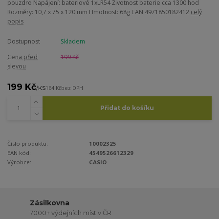
pouzdro Napájení: bateriové 1xLR54 Životnost baterie cca 1300 hod
Rozměry: 10,7 x 75 x 120 mm Hmotnost: 68g EAN 4971850182412
celý
popis
Dostupnost
Skladem
Cena před
199 Kč
slevou
199 Kč
/
KS
164 Kč
bez DPH
Přidat do košíku
Číslo produktu:
10002325
EAN kód:
4549526612329
Výrobce:
CASIO
Zásilkovna
7000+ výdejních míst v ČR