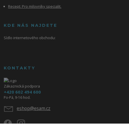
Recept: Pro milovníky specialit.
KDE NÁS NAJDETE
Sídlo internetového obchodu:
KONTAKTY
Zákaznická podpora
+420 602 494 600
Po-Pá, 9-16 hod.
eshop@esam.cz