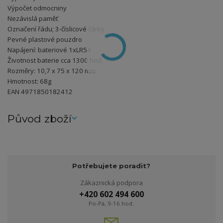
Výpočet odmocniny
Nezávislá paměť
Označení řádu; 3-číslicové čárky
Pevné plastové pouzdro
Napájení: bateriové 1xLR54
Životnost baterie cca 1300 hod
Rozměry: 10,7 x 75 x 120 mm
Hmotnost: 68g
EAN 4971850182412
Původ zboží
Potřebujete poradit?
Zákaznická podpora
+420 602 494 600
Po-Pá, 9-16 hod.