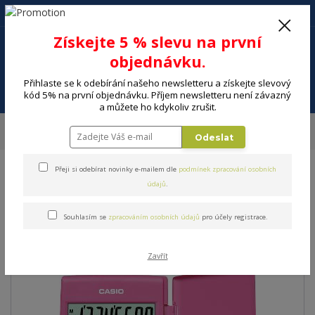
+420 602 494 600
Po-Pá, 9-16 hod.
0
Získejte 5 % slevu na první
0 Kč
objednávku.
Přihlaste se k odebírání našeho newsletteru a získejte slevový
Menu
kód 5% na první objednávku. Příjem newsletteru není závazný
a můžete ho kdykoliv zrušit.
Úvod
ELEKTRO
Kancelář
Kalkulačky, slovníky
Kalkulačka CASIO LC
Odeslat
401 LV/PK
Přeji si odebírat novinky e-mailem dle
podmínek zpracování osobních
Kalkulačka CASIO LC 401
údajů
.
LV/PK
Souhlasím se
zpracováním osobních údajů
pro účely registrace.
Zavřít