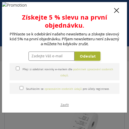
+420 602 494 600
Po-Pá, 9-16 hod.
0
Získejte 5 % slevu na první
0 Kč
objednávku.
Přihlaste se k odebírání našeho newsletteru a získejte slevový
Menu
kód 5% na první objednávku. Příjem newsletteru není závazný
a můžete ho kdykoliv zrušit.
Úvod
ELEKTRO
Kancelář
Kalkulačky, slovníky
Kalkulačka CASIO HR
Odeslat
8 RCE BK
Přeji si odebírat novinky e-mailem dle
podmínek zpracování osobních
Kalkulačka CASIO HR 8 RCE
údajů
.
BK
Souhlasím se
zpracováním osobních údajů
pro účely registrace.
Zavřít