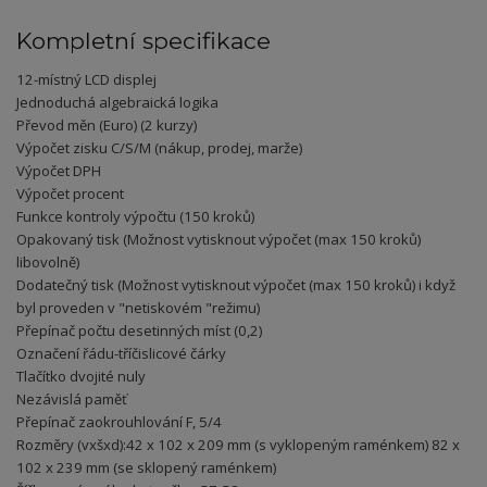
Kompletní specifikace
12-místný LCD displej
Jednoduchá algebraická logika
Převod měn (Euro) (2 kurzy)
Výpočet zisku C/S/M (nákup, prodej, marže)
Výpočet DPH
Výpočet procent
Funkce kontroly výpočtu (150 kroků)
Opakovaný tisk (Možnost vytisknout výpočet (max 150 kroků)
libovolně)
Dodatečný tisk (Možnost vytisknout výpočet (max 150 kroků) i když
byl proveden v "netiskovém "režimu)
Přepínač počtu desetinných míst (0,2)
Označení řádu-tříčislicové čárky
Tlačítko dvojité nuly
Nezávislá paměť
Přepínač zaokrouhlování F, 5/4
Rozměry (vxšxd):42 x 102 x 209 mm (s vyklopeným raménkem) 82 x
102 x 239 mm (se sklopený raménkem)