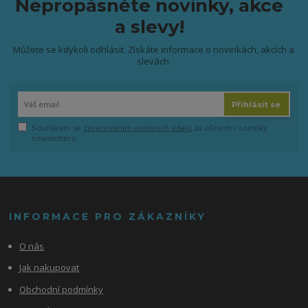
Nepropásněte novinky, akce
a slevy!
Můžete se kdykoli odhlásit. Získáte informace o novinkách, akcích a
slevách.
Přihlásit se
Souhlasím se
zpracováním osobních údajů
za účelem rozesílky
newsletteru.
INFORMACE PRO ZÁKAZNÍKY
O nás
Jak nakupovat
Obchodní podmínky