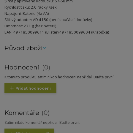
Šířka papírového kotoučku: 57-58 mm
Rychlost tisku: 2,0 řádky /sek
Napájení: Baterie (4x AA)
Síťový adapter: AD 4150 (není součástí dodávky)
Hmotnost: 271 g (bez baterií)
EAN: 4971850099611 (Blister) 4971850099604 (Krabička)
Původ zboží
Hodnocení
0
K tomuto produktu zatím nikdo hodnocení nepřidal. Buďte první.
Přidat hodnocení
Komentáře
0
Zatím nikdo komentář nepřidal. Buďte první.