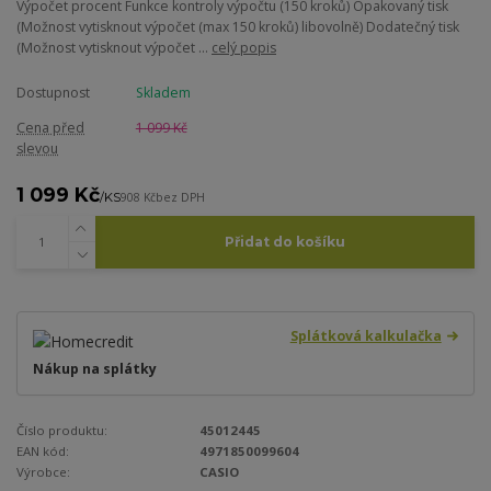
Výpočet procent Funkce kontroly výpočtu (150 kroků) Opakovaný tisk
(Možnost vytisknout výpočet (max 150 kroků) libovolně) Dodatečný tisk
(Možnost vytisknout výpočet ...
celý popis
Dostupnost
Skladem
Cena před
1 099 Kč
slevou
1 099 Kč
/
KS
908 Kč
bez DPH
Přidat do košíku
Splátková kalkulačka
Nákup na splátky
Číslo produktu:
45012445
EAN kód:
4971850099604
Výrobce:
CASIO