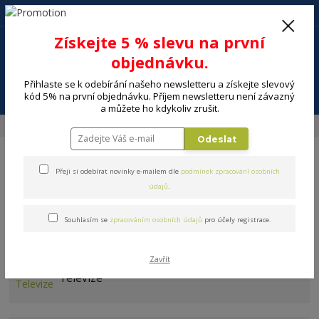
+420 602 494 600
Po-Pá, 9-16 hod.
0
Získejte 5 % slevu na první
0 Kč
objednávku.
Přihlaste se k odebírání našeho newsletteru a získejte slevový
Menu
kód 5% na první objednávku. Příjem newsletteru není závazný
a můžete ho kdykoliv zrušit.
Úvod
ELEKTRO
Foto a kamery
Dalekohledy
Odeslat
Přeji si odebírat novinky e-mailem dle
podmínek zpracování osobních
údajů
.
Souhlasím se
zpracováním osobních údajů
pro účely registrace.
Dalekohledy
Zavřít
Televize