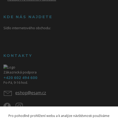
KDE NÁS NAJDETE
Sídlo internetového obchodu:
KONTAKTY
Zákaznická podpora
+420 602 494 600
Po-Pá, 9-16 hod.
eshop@esam.cz
Pro pohodlné prohlížení webu a k analýze návštěvnosti používáme