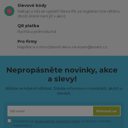
Slevové kódy
Nákup u nás se vyplatí! Sleva 5% za registraci (na většinu
zboží, které není již v akci)
QR platba
Rychlá a jednoduchá
Pro firmy
Napište si o množstevní slevu na esam@esam.cz
Nepropásněte novinky, akce
a slevy!
Můžete se kdykoli odhlásit. Získáte informace o novinkách, akcích a
slevách.
Přihlásit se
Souhlasím se
zpracováním osobních údajů
za účelem rozesílky
newsletteru.