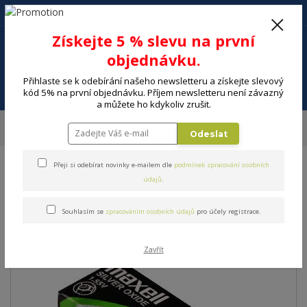
+420 602 494 600
Po-Pá, 9-16 hod.
0
Získejte 5 % slevu na první
0 Kč
objednávku.
Přihlaste se k odebírání našeho newsletteru a získejte slevový
Menu
kód 5% na první objednávku. Příjem newsletteru není závazný
a můžete ho kdykoliv zrušit.
Úvod
ELEKTRO
Energie, instalační materiál
Baterie
Baterie
Odeslat
MAXELL SR721SW/362 1BP
Přeji si odebírat novinky e-mailem dle
podmínek zpracování osobních
Baterie MAXELL
údajů
.
SR721SW/362 1BP
Souhlasím se
zpracováním osobních údajů
pro účely registrace.
Zavřít