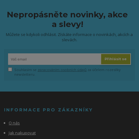
Nepropásněte novinky, akce
a slevy!
Můžete se kdykoli odhlásit. Získáte informace o novinkách, akcích a
slevách.
Přihlásit se
Souhlasím se
zpracováním osobních údajů
za účelem rozesílky
newsletteru.
INFORMACE PRO ZÁKAZNÍKY
O nás
Jak nakupovat