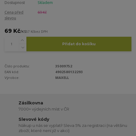
Dostupnost
Skladem
Cena před
69 Kč
slevou
69 Kč
/
KS
57 Kč
bez DPH
Přidat do košíku
Číslo produktu:
35009752
EAN kód:
4902580132293
Výrobce:
MAXELL
Zásilkovna
7000+ výdejních míst v ČR
Slevové kódy
Nákup u nás se vyplatí! Sleva 5% za registraci (na většinu
zboží, které není již v akci)