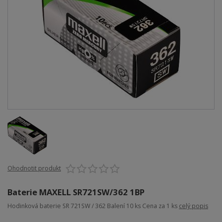
Ohodnotit produkt
Baterie MAXELL SR721SW/362 1BP
Hodinková baterie SR 721SW / 362 Balení 10 ks Cena za 1 ks
celý popis