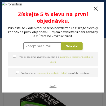
+420 602 494 600
Po-Pá, 9-16 hod.
0
Získejte 5 % slevu na první
0 Kč
objednávku.
Přihlaste se k odebírání našeho newsletteru a získejte slevový
Menu
kód 5% na první objednávku. Příjem newsletteru není závazný
a můžete ho kdykoliv zrušit.
Úvod
ELEKTRO
Energie, instalační materiál
Baterie
Baterie
Odeslat
MAXELL SR626SW/377 1BP
Přeji si odebírat novinky e-mailem dle
podmínek zpracování osobních
Baterie MAXELL
údajů
.
SR626SW/377 1BP
Souhlasím se
zpracováním osobních údajů
pro účely registrace.
Zavřít