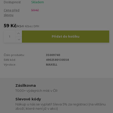
Dostupnost
Skladem
Cena před
59 Kč
slevou
59 Kč
/
KS
49 Kč
bez DPH
Přidat do košíku
Číslo produktu:
35009740
EAN kód:
4902580130558
Výrobce:
MAXELL
Zásilkovna
7000+ výdejních míst v ČR
Slevové kódy
Nákup u nás se vyplatí! Sleva 5% za registraci (na většinu
zboží, které není již v akci)