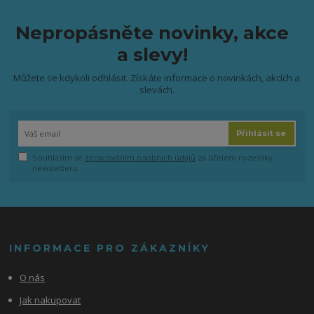
Nepropásněte novinky, akce
a slevy!
Můžete se kdykoli odhlásit. Získáte informace o novinkách, akcích a
slevách.
Přihlásit se
Souhlasím se
zpracováním osobních údajů
za účelem rozesílky
newsletteru.
INFORMACE PRO ZÁKAZNÍKY
O nás
Jak nakupovat