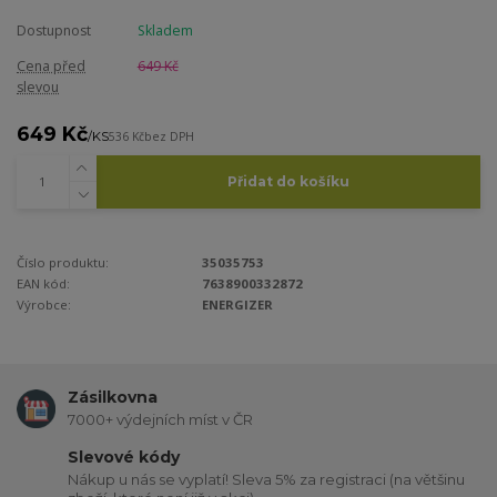
Dostupnost
Skladem
Cena před
649 Kč
slevou
649 Kč
/
KS
536 Kč
bez DPH
Přidat do košíku
Číslo produktu:
35035753
EAN kód:
7638900332872
Výrobce:
ENERGIZER
Zásilkovna
7000+ výdejních míst v ČR
Slevové kódy
Nákup u nás se vyplatí! Sleva 5% za registraci (na většinu