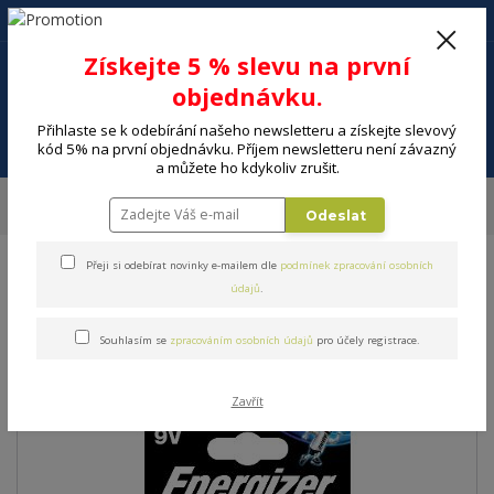
+420 602 494 600
Po-Pá, 9-16 hod.
0
Získejte 5 % slevu na první
0 Kč
objednávku.
Přihlaste se k odebírání našeho newsletteru a získejte slevový
Menu
kód 5% na první objednávku. Příjem newsletteru není závazný
a můžete ho kdykoliv zrušit.
Úvod
ELEKTRO
Energie, instalační materiál
Baterie
Baterie
Odeslat
ENERGIZER ULTIMATE LITH. LA522 1BP
Přeji si odebírat novinky e-mailem dle
podmínek zpracování osobních
Baterie ENERGIZER
údajů
.
ULTIMATE LITH. LA522 1BP
Souhlasím se
zpracováním osobních údajů
pro účely registrace.
Zavřít