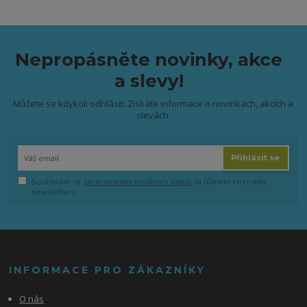
Nepropásněte novinky, akce
a slevy!
Můžete se kdykoli odhlásit. Získáte informace o novinkách, akcích a
slevách.
Přihlásit se
Souhlasím se
zpracováním osobních údajů
za účelem rozesílky
newsletteru.
INFORMACE PRO ZÁKAZNÍKY
O nás