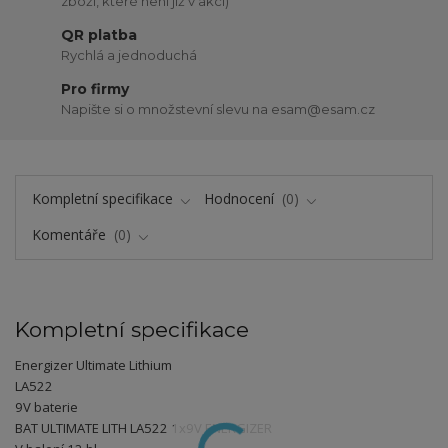
zboží, které není již v akci)
QR platba
Rychlá a jednoduchá
Pro firmy
Napište si o množstevní slevu na esam@esam.cz
Kompletní specifikace
Hodnocení
0
Komentáře
0
Kompletní specifikace
Energizer Ultimate Lithium
LA522
9V baterie
BAT ULTIMATE LITH LA522 1x9V ENERGIZER