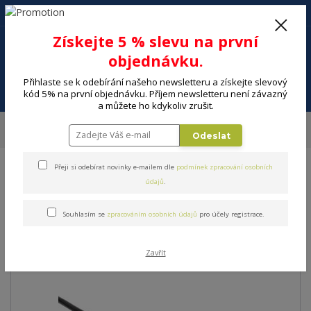
+420 602 494 600
Po-Pá, 9-16 hod.
0
Získejte 5 % slevu na první
0 Kč
objednávku.
Přihlaste se k odebírání našeho newsletteru a získejte slevový
Menu
kód 5% na první objednávku. Příjem newsletteru není závazný
a můžete ho kdykoliv zrušit.
Úvod
ELEKTRO
Energie, instalační materiál
Audio-video kabely
Odeslat
JACK KABEL SENCOR SAV 105-008
Přeji si odebírat novinky e-mailem dle
podmínek zpracování osobních
JACK KABEL SENCOR SAV
údajů
.
105-008
Souhlasím se
zpracováním osobních údajů
pro účely registrace.
Zavřít