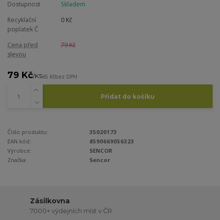
Dostupnost
Skladem
Recyklační
0 Kč
poplatek Č
Cena před
79 Kč
slevou
79 Kč
/
KS
65 Kč
bez DPH
Přidat do košíku
Číslo produktu:
35020173
EAN kód:
8590669056323
Výrobce:
SENCOR
Značka:
Sencor
Zásilkovna
7000+ výdejních míst v ČR