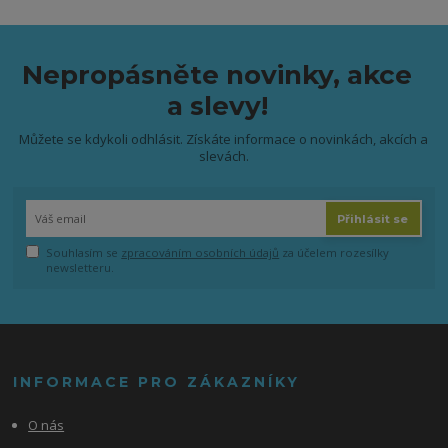
Nepropásněte novinky, akce
a slevy!
Můžete se kdykoli odhlásit. Získáte informace o novinkách, akcích a
slevách.
Přihlásit se
Souhlasím se
zpracováním osobních údajů
za účelem rozesílky
newsletteru.
INFORMACE PRO ZÁKAZNÍKY
O nás